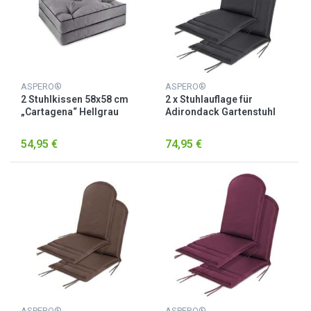
ASPERO®
ASPERO®
2 Stuhlkissen 58x58 cm
2 x Stuhlauflage für
„Cartagena“ Hellgrau
Adirondack Gartenstuhl
Anthrazit
54,95 €
74,95 €
ASPERO®
ASPERO®