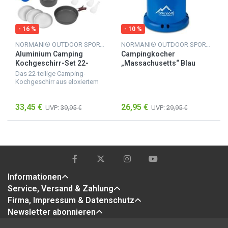
- 16 %
- 10 %
NORMANI® OUTDOOR SPORTS
NORMANI® OUTDOOR SPORTS
Aluminium Camping
Campingkocher
Kochgeschirr-Set 22-
„Massachusetts“ Blau
teilig Mehrfarbig
Das 22-teilige Camping-
Kochgeschirr aus eloxiertem
Aluminium von normani
OUTDOOR SPORTS® für 5
33,45 €
26,95 €
Personen ist ultraleicht,
UVP:
39,95 €
UVP:
29,95 €
bruchfest und für den
Transport im 9...
Informationen
Service, Versand & Zahlung
Firma, Impressum & Datenschutz
Newsletter abonnieren