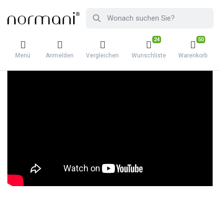
24
50
Menü
Anmelden
Vergleichen
Wunschliste
Warenkorb