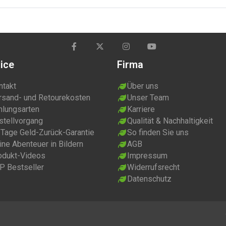
ice
Firma
ntakt
Über uns
rsand- und Retourekosten
Unser Team
hlungsarten
Karriere
stellvorgang
Qualität & Nachhaltigkeit
 Tage Geld-Zurück-Garantie
So finden Sie uns
ne Abenteuer in Bildern
AGB
odukt-Videos
Impressum
P Bestseller
Widerrufsrecht
Datenschutz