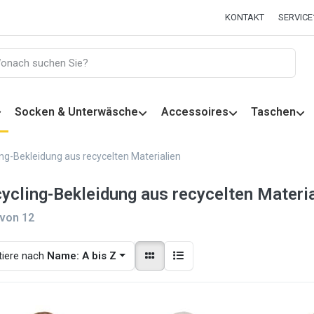
KONTAKT
SERVICE
Socken & Unterwäsche
Accessoires
Taschen
ng-Bekleidung aus recycelten Materialien
ycling-Bekleidung aus recycelten Materia
von
12
tiere nach
Name: A bis Z