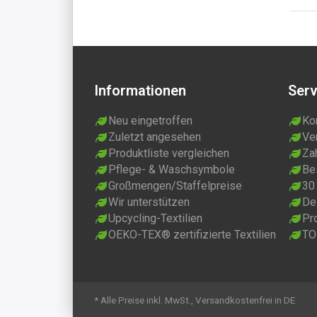
Informationen
Serv
Neu eingetroffen
Ko
Zuletzt angesehen
Ve
Produktliste vergleichen
Za
Pflege- & Waschsymbole
Be
Großmengen/Staffelpreise
30
Wir unterstützen
Dei
Upcycling-Textilien
Pr
OEKO-TEX® zertifizierte Textilien
TO
* Alle Preise inkl. MwSt., Versandkostenfrei in DE