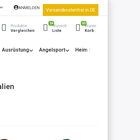
ANMELDEN
Versandkostenfrei in DE
24
50
Produkte
Wunsch
Waren
Vergleichen
Liste
Korb
Ausrüstung
Angelsport
Heim & Garten
lien