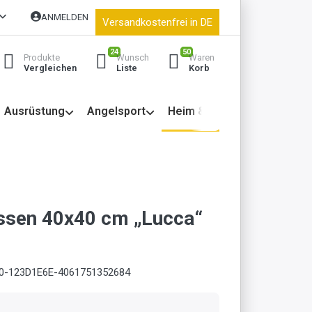
ANMELDEN
Versandkostenfrei in DE
24
50
Produkte
Wunsch
Waren
Vergleichen
Liste
Korb
Ausrüstung
Angelsport
Heim & Garten
issen 40x40 cm „Lucca“
0-123D1E6E-4061751352684