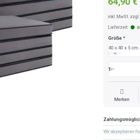
64,90 €
inkl. MwSt. zzg
Lieferzeit:
so
Größe
40 x 40 x 5 cm
1
Merken
Zahlungsmöglic
Wir akzeptieren f