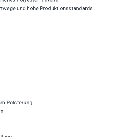
sportwege und hohe Produktionsstandards
5cm Polsterung
rn
llung