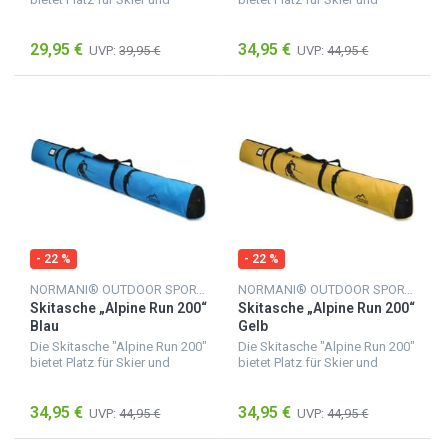
Skistöcke mit einer Länge von
Skistöcke mit einer Länge von
bis zu 170 cm. Sie besteht aus
bis zu 200 cm. Sie besteht aus
29,95 €
34,95 €
feuchtigkeitsunempfindlichem
feuchtigkeitsunempfindlichem
UVP:
39,95 €
UVP:
44,95 €
Material,...
Material,...
- 22 %
- 22 %
NORMANI® OUTDOOR SPORTS
NORMANI® OUTDOOR SPORTS
Skitasche „Alpine Run 200“
Skitasche „Alpine Run 200“
Blau
Gelb
Die Skitasche "Alpine Run 200"
Die Skitasche "Alpine Run 200"
bietet Platz für Skier und
bietet Platz für Skier und
Skistöcke mit einer Länge von
Skistöcke mit einer Länge von
bis zu 200 cm. Sie besteht aus
bis zu 200 cm. Sie besteht aus
34,95 €
34,95 €
feuchtigkeitsunempfindlichem
feuchtigkeitsunempfindlichem
UVP:
44,95 €
UVP:
44,95 €
Material,...
Material,...