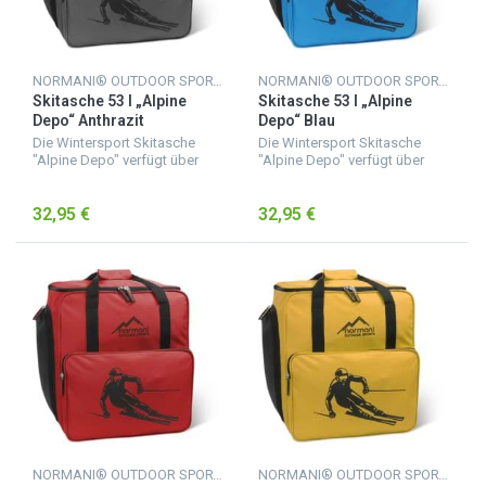
NORMANI® OUTDOOR SPORTS
NORMANI® OUTDOOR SPORTS
Skitasche 53 l „Alpine
Skitasche 53 l „Alpine
Depo“ Anthrazit
Depo“ Blau
Die Wintersport Skitasche
Die Wintersport Skitasche
"Alpine Depo" verfügt über
"Alpine Depo" verfügt über
eine geräumige
eine geräumige
Innenaufteilung, sodass die
Innenaufteilung, sodass die
32,95 €
32,95 €
nassen Skischuhe nicht in
nassen Skischuhe nicht in
Kontakt mit anderen
Kontakt mit anderen
Ausrüstungsgege...
Ausrüstungsgege...
NORMANI® OUTDOOR SPORTS
NORMANI® OUTDOOR SPORTS