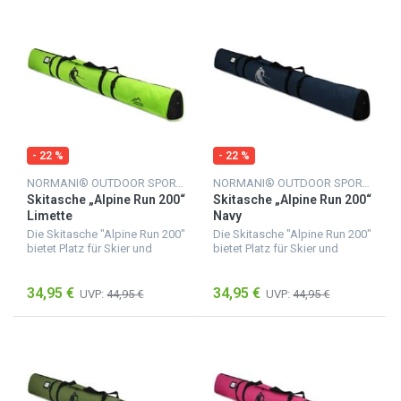
- 22 %
- 22 %
NORMANI® OUTDOOR SPORTS
NORMANI® OUTDOOR SPORTS
Skitasche „Alpine Run 200“
Skitasche „Alpine Run 200“
Limette
Navy
Die Skitasche "Alpine Run 200"
Die Skitasche "Alpine Run 200"
bietet Platz für Skier und
bietet Platz für Skier und
Skistöcke mit einer Länge von
Skistöcke mit einer Länge von
bis zu 200 cm. Sie besteht aus
bis zu 200 cm. Sie besteht aus
34,95 €
34,95 €
feuchtigkeitsunempfindlichem
feuchtigkeitsunempfindlichem
UVP:
44,95 €
UVP:
44,95 €
Material,...
Material,...