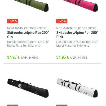
- 22 %
- 22 %
NORMANI® OUTDOOR SPORTS
NORMANI® OUTDOOR SPORTS
Skitasche „Alpine Run 200“
Skitasche „Alpine Run 200“
Oliv
Pink
Die Skitasche "Alpine Run 200"
Die Skitasche "Alpine Run 200"
bietet Platz für Skier und
bietet Platz für Skier und
Skistöcke mit einer Länge von
Skistöcke mit einer Länge von
bis zu 200 cm. Sie besteht aus
bis zu 200 cm. Sie besteht aus
34,95 €
34,95 €
feuchtigkeitsunempfindlichem
feuchtigkeitsunempfindlichem
UVP:
44,95 €
UVP:
44,95 €
Material,...
Material,...