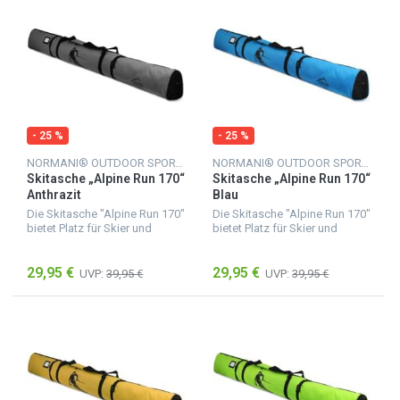
- 25 %
- 25 %
NORMANI® OUTDOOR SPORTS
NORMANI® OUTDOOR SPORTS
Skitasche „Alpine Run 170“
Skitasche „Alpine Run 170“
Anthrazit
Blau
Die Skitasche "Alpine Run 170"
Die Skitasche "Alpine Run 170"
bietet Platz für Skier und
bietet Platz für Skier und
Skistöcke mit einer Länge von
Skistöcke mit einer Länge von
bis zu 170 cm. Sie besteht aus
bis zu 170 cm. Sie besteht aus
29,95 €
29,95 €
feuchtigkeitsunempfindlichem
feuchtigkeitsunempfindlichem
UVP:
39,95 €
UVP:
39,95 €
Material,...
Material,...