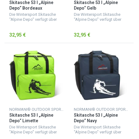
Skitasche 53 l „Alpine
Skitasche 53 l „Alpine
Depo“ Bordeaux
Depo“ Gelb
Die Wintersport Skitasche
Die Wintersport Skitasche
"Alpine Depo" verfügt über
"Alpine Depo" verfügt über
eine geräumige
eine geräumige
Innenaufteilung, sodass die
Innenaufteilung, sodass die
32,95 €
32,95 €
nassen Skischuhe nicht in
nassen Skischuhe nicht in
Kontakt mit anderen
Kontakt mit anderen
Ausrüstungsgege...
Ausrüstungsgege...
NORMANI® OUTDOOR SPORTS
NORMANI® OUTDOOR SPORTS
Skitasche 53 l „Alpine
Skitasche 53 l „Alpine
Depo“ Limette
Depo“ Navy
Die Wintersport Skitasche
Die Wintersport Skitasche
"Alpine Depo" verfügt über
"Alpine Depo" verfügt über
eine geräumige
eine geräumige