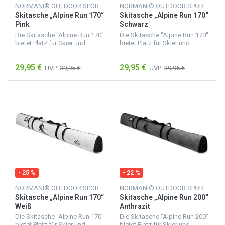
NORMANI® OUTDOOR SPORTS
NORMANI® OUTDOOR SPORTS
Skitasche „Alpine Run 170“
Skitasche „Alpine Run 170“
Pink
Schwarz
Die Skitasche "Alpine Run 170"
Die Skitasche "Alpine Run 170"
bietet Platz für Skier und
bietet Platz für Skier und
Skistöcke mit einer Länge von
Skistöcke mit einer Länge von
bis zu 170 cm. Sie besteht aus
bis zu 170 cm. Sie besteht aus
29,95 €
29,95 €
feuchtigkeitsunempfindlichem
feuchtigkeitsunempfindlichem
UVP:
39,95 €
UVP:
39,95 €
Material,...
Material,...
- 25 %
- 22 %
NORMANI® OUTDOOR SPORTS
NORMANI® OUTDOOR SPORTS
Skitasche „Alpine Run 170“
Skitasche „Alpine Run 200“
Weiß
Anthrazit
Die Skitasche "Alpine Run 170"
Die Skitasche "Alpine Run 200"
bietet Platz für Skier und
bietet Platz für Skier und