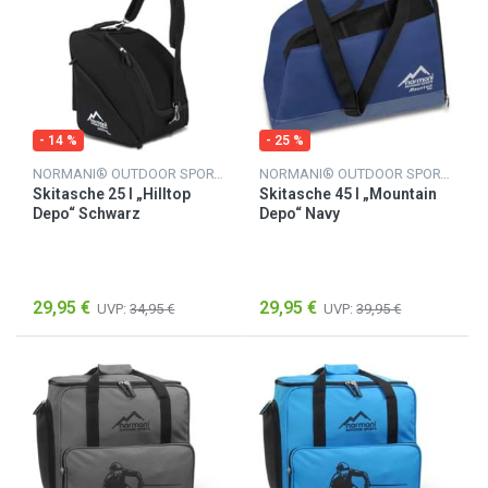
- 14 %
- 25 %
NORMANI® OUTDOOR SPORTS
NORMANI® OUTDOOR SPORTS
Skitasche 25 l „Hilltop
Skitasche 45 l „Mountain
Depo“ Schwarz
Depo“ Navy
29,95 €
29,95 €
UVP:
34,95 €
UVP:
39,95 €