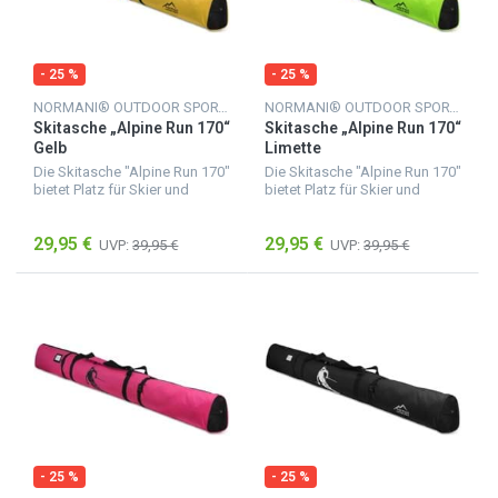
- 25 %
- 25 %
NORMANI® OUTDOOR SPORTS
NORMANI® OUTDOOR SPORTS
Skitasche „Alpine Run 170“
Skitasche „Alpine Run 170“
Gelb
Limette
Die Skitasche "Alpine Run 170"
Die Skitasche "Alpine Run 170"
bietet Platz für Skier und
bietet Platz für Skier und
Skistöcke mit einer Länge von
Skistöcke mit einer Länge von
bis zu 170 cm. Sie besteht aus
bis zu 170 cm. Sie besteht aus
29,95 €
29,95 €
feuchtigkeitsunempfindlichem
feuchtigkeitsunempfindlichem
UVP:
39,95 €
UVP:
39,95 €
Material,...
Material,...
- 25 %
- 25 %