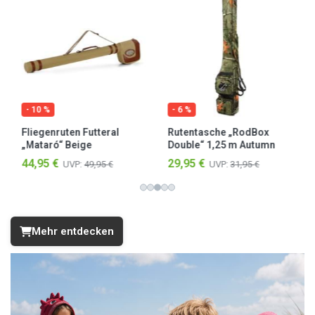
- 10 %
- 6 %
Fliegenruten Futteral
Rutentasche „RodBox
„Mataró“ Beige
Double“ 1,25 m Autumn
Camo
44,95 €
29,95 €
UVP:
49,95 €
UVP:
31,95 €
Mehr entdecken