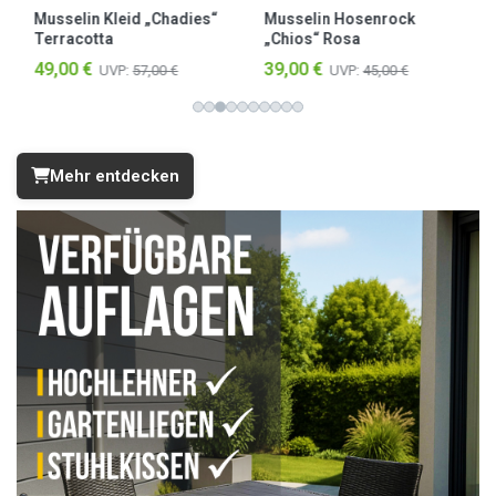
Musselin Kleid „Chadies“
Musselin Hosenrock
Terracotta
„Chios“ Rosa
49,00 €
39,00 €
UVP:
57,00 €
UVP:
45,00 €
Mehr entdecken