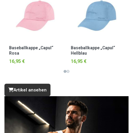
Capul“
Baseballkappe „Capul“
Baseballkappe „Capul
Hellgrün
Beige
16,95 €
16,95 €
Artikel ansehen