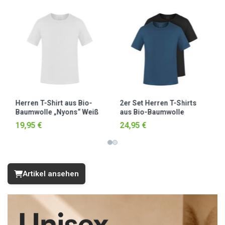
3er Set Herren T-Shirts
4er Set Herren T-Shirts
aus Bio-Baumwolle
aus Bio-Baumwolle
rz
„Nyons“
„Nyons“
32,95 €
39,95 €
Beige/Schwarz/Weiß
Beige/Marine/Schwarz/Weiß
Artikel ansehen