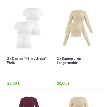
2 x Damen T-Shirt „Nysa“
2 x Damen crop
Weiß
Langarmshirt
hochgeschlossen „Noia“
Beige
28,00 €
29,00 €