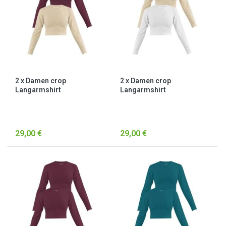
2 x Damen crop
2 x Damen crop
Langarmshirt
Langarmshirt
hochgeschlossen „Noia“
hochgeschlossen „Noia“
Beige/Burgund
Beige/Weiß
29,00 €
29,00 €