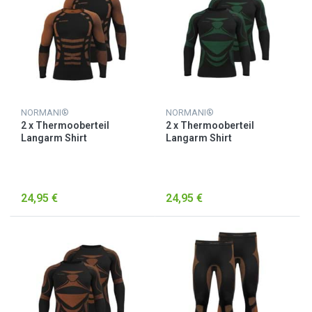
NORMANI®
NORMANI®
2 x Thermooberteil
2 x Thermooberteil
Langarm Shirt
Langarm Shirt
Skiunterwäsche für Herren
Skiunterwäsche für Herren
Orange/Schwarz
Schwarz/Grün
24,95 €
24,95 €