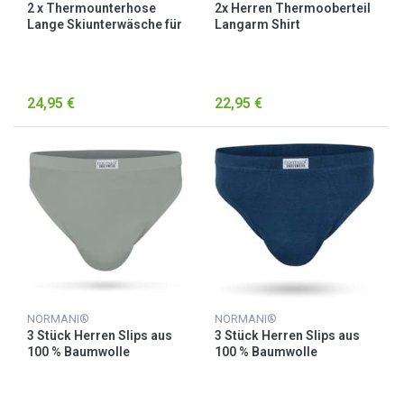
2 x Thermounterhose
2x Herren Thermooberteil
Lange Skiunterwäsche für
Langarm Shirt
Herren Orange/Schwarz
Skiunterwäsche
Schwarz/Rot
24,95 €
22,95 €
NORMANI®
NORMANI®
3 Stück Herren Slips aus
3 Stück Herren Slips aus
100 % Baumwolle
100 % Baumwolle
„Berkeley“ Grau
„Berkeley“ Navy