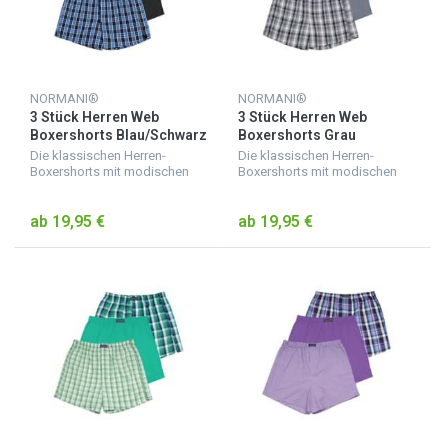
NORMANI®
NORMANI®
3 Stück Herren Web
3 Stück Herren Web
Boxershorts Blau/Schwarz
Boxershorts Grau
Die klassischen Herren-
Die klassischen Herren-
Boxershorts mit modischen
Boxershorts mit modischen
Mustern oder Unifarben sind
Mustern oder Unifarben sind
aus reiner Baumwolle gewebt.
aus reiner Baumwolle gewebt.
ab 19,95 €
ab 19,95 €
Der weiche Webstoff sowie
Der weiche Webstoff sowie
der breite, komfortable G...
der breite, komfortable G...