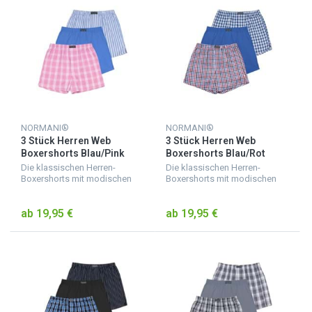
NORMANI®
NORMANI®
3 Stück Herren Web
3 Stück Herren Web
Boxershorts Blau/Pink
Boxershorts Blau/Rot
Die klassischen Herren-
Die klassischen Herren-
Boxershorts mit modischen
Boxershorts mit modischen
Mustern oder Unifarben sind
Mustern oder Unifarben sind
aus reiner Baumwolle gewebt.
aus reiner Baumwolle gewebt.
ab 19,95 €
ab 19,95 €
Der weiche Webstoff sowie
Der weiche Webstoff sowie
der breite, komfortable G...
der breite, komfortable G...