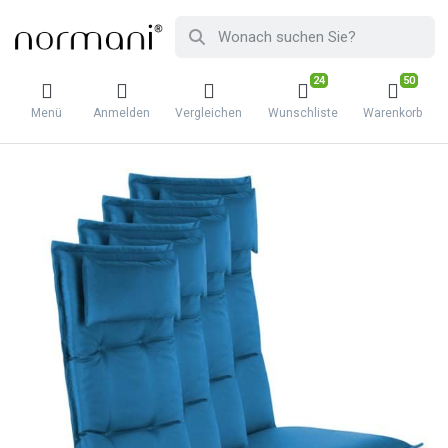
24
50
Menü
Anmelden
Vergleichen
Wunschliste
Warenkorb