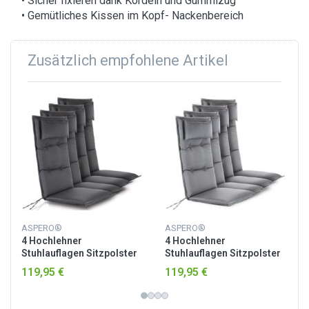
• Sicher fixieren dank Kordeln und Gummizug
• Gemütliches Kissen im Kopf- Nackenbereich
Zusätzlich empfohlene Artikel
ASPERO®
ASPERO®
4 Hochlehner
4 Hochlehner
Stuhlauflagen Sitzpolster
Stuhlauflagen Sitzpolster
Anthrazit
Hellgrau
119,95 €
119,95 €