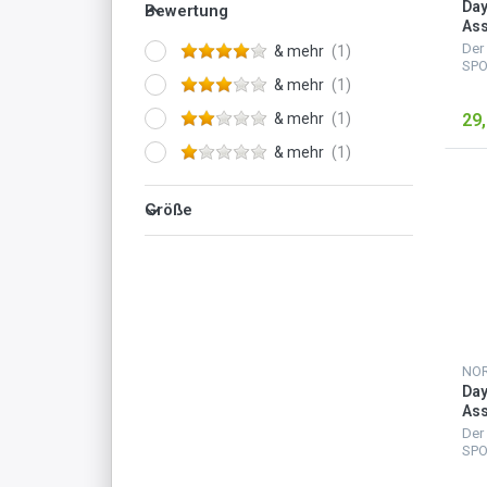
Da
Bewertung
Ass
30 
Der
& mehr
SPO
Ruc
& mehr
gro
& mehr
29,
grö
Rei
& mehr
für 
Größe
Da
Ass
30 
Der
SPO
Ruc
gro