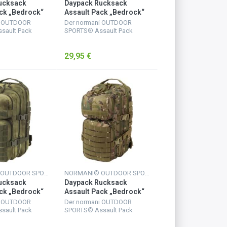
ucksack
Daypack Rucksack
ck „Bedrock“
Assault Pack „Bedrock“
liage
30 Liter Marine
i OUTDOOR
Der normani OUTDOOR
sault Pack
SPORTS® Assault Pack
rfügt über 2
Rucksack verfügt über 2
fächer. Das
große Hauptfächer. Das
29,95 €
 Netzfach und
größere mit Netzfach und
uss-Innentasche
Reißverschluss-Innentasche
Uten...
für wichtige Uten...
NORMANI® OUTDOOR SPORTS
NORMANI® OUTDOOR SPORTS
ucksack
Daypack Rucksack
ck „Bedrock“
Assault Pack „Bedrock“
c
30 Liter Tactical Camo
i OUTDOOR
Der normani OUTDOOR
sault Pack
SPORTS® Assault Pack
rfügt über 2
Rucksack verfügt über 2
fächer. Das
große Hauptfächer. Das