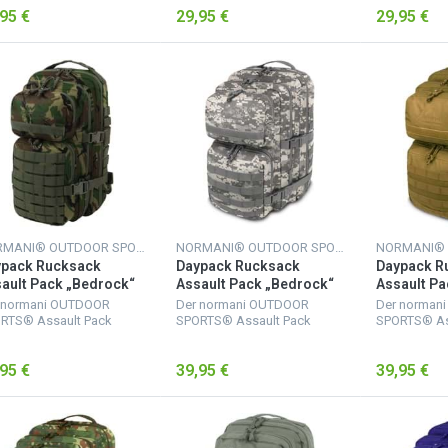
95 €
29,95 €
29,95 €
ßere mit Netzfach und
größere mit Netzfach und
größere mit
ßverschluss-Innentasche
Reißverschluss-Innentasche
Reißverschl
wichtige Uten...
für wichtige Uten...
für wichtige 
NORMANI® OUTDOOR SPORTS
NORMANI® OUTDOOR SPORTS
ypack Rucksack
Daypack Rucksack
Daypack R
ault Pack „Bedrock“
Assault Pack „Bedrock“
Assault Pa
Liter Woodland
50 Liter AT-Digital
50 Liter C
 normani OUTDOOR
Der normani OUTDOOR
Der norman
RTS® Assault Pack
SPORTS® Assault Pack
SPORTS® As
ksack verfügt über 2
Rucksack verfügt über 2
Rucksack ve
ße Hauptfächer. Das
große Hauptfächer. Das
große Haupt
95 €
39,95 €
39,95 €
ßere mit Netzfach und
größere mit Netzfach und
größere mit
ßverschluss-Innentasche
Reißverschluss-Innentasche
Reißverschl
wichtige Uten...
für wichtige Uten...
für wichtige 