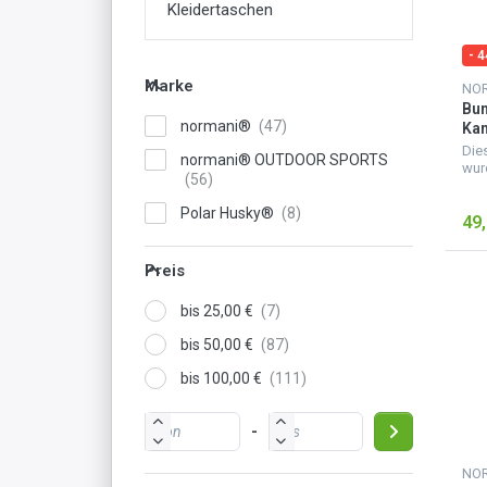
Kleidertaschen
- 
Marke
Bu
normani®
Kam
Cor
Die
normani® OUTDOOR SPORTS
Wo
wur
orig
Bun
Polar Husky®
49,
herg
Cod
Ruc
Preis
bis 25,00 €
bis 50,00 €
bis 100,00 €
-