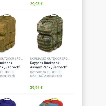
29,95 €
 Netzfach und
größere mit Netzfach und
uss-Innentasche
Reißverschluss-Innentasche
Uten...
für wichtige Uten...
NORMANI® OUTDOOR SPORTS
NORMANI® OUTDOOR SPORTS
ucksack
Daypack Rucksack
ck „Bedrock“
Assault Pack „Bedrock“
oyote
50 Liter Digital Woodland
i OUTDOOR
Der normani OUTDOOR
sault Pack
SPORTS® Assault Pack
rfügt über 2
Rucksack verfügt über 2
fächer. Das
große Hauptfächer. Das
39,95 €
 Netzfach und
größere mit Netzfach und
uss-Innentasche
Reißverschluss-Innentasche
Uten...
für wichtige Uten...