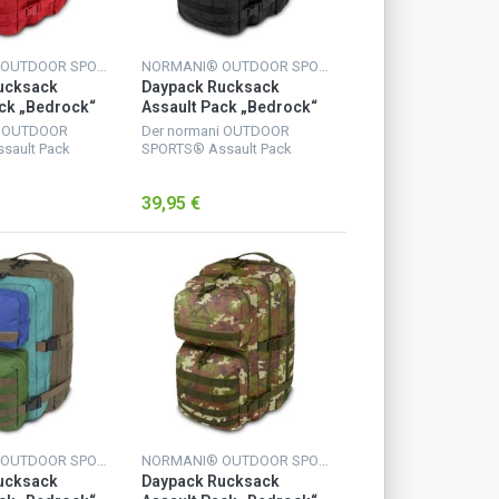
NORMANI® OUTDOOR SPORTS
NORMANI® OUTDOOR SPORTS
ucksack
Daypack Rucksack
ck „Bedrock“
Assault Pack „Bedrock“
t
50 Liter Schwarz
i OUTDOOR
Der normani OUTDOOR
sault Pack
SPORTS® Assault Pack
rfügt über 2
Rucksack verfügt über 2
fächer. Das
große Hauptfächer. Das
39,95 €
 Netzfach und
größere mit Netzfach und
uss-Innentasche
Reißverschluss-Innentasche
Uten...
für wichtige Uten...
NORMANI® OUTDOOR SPORTS
NORMANI® OUTDOOR SPORTS
ucksack
Daypack Rucksack