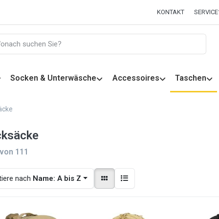
KONTAKT
SERVICE
Socken & Unterwäsche
Accessoires
Taschen
äcke
cksäcke
von
111
tiere nach
Name: A bis Z