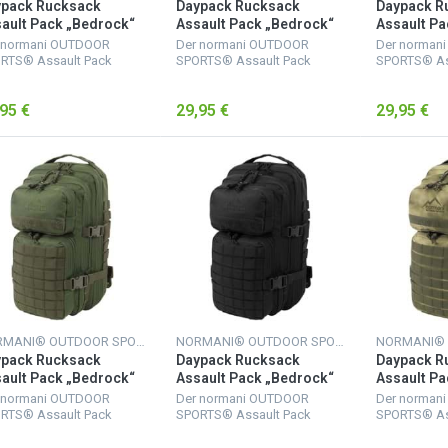
ypack Rucksack
Daypack Rucksack
Daypack R
ault Pack „Bedrock“
Assault Pack „Bedrock“
Assault Pa
Liter Digital Woodland
30 Liter Flecktarn
30 Liter Fo
 normani OUTDOOR
Der normani OUTDOOR
Der norman
RTS® Assault Pack
SPORTS® Assault Pack
SPORTS® As
ksack verfügt über 2
Rucksack verfügt über 2
Rucksack ve
ße Hauptfächer. Das
große Hauptfächer. Das
große Haupt
95 €
29,95 €
29,95 €
ßere mit Netzfach und
größere mit Netzfach und
größere mit
ßverschluss-Innentasche
Reißverschluss-Innentasche
Reißverschl
wichtige Uten...
für wichtige Uten...
für wichtige 
NORMANI® OUTDOOR SPORTS
NORMANI® OUTDOOR SPORTS
ypack Rucksack
Daypack Rucksack
Daypack R
ault Pack „Bedrock“
Assault Pack „Bedrock“
Assault Pa
Liter Oliv
30 Liter Schwarz
30 Liter Ta
 normani OUTDOOR
Der normani OUTDOOR
Der norman
RTS® Assault Pack
SPORTS® Assault Pack
SPORTS® As
ksack verfügt über 2
Rucksack verfügt über 2
Rucksack ve
ße Hauptfächer. Das
große Hauptfächer. Das
große Haupt