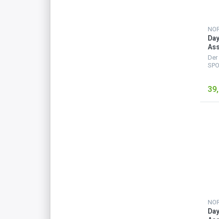
Da
Ass
50 
Der
SPO
Ruc
gro
39,
grö
Rei
für 
Da