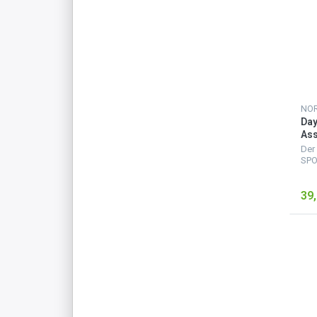
Da
Ass
50 
Der
SPO
Ruc
gro
39,
grö
Rei
für 