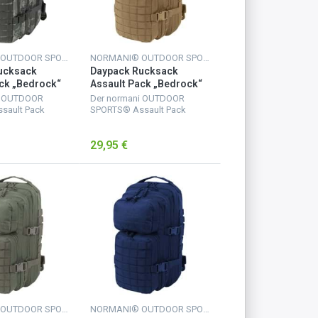
NORMANI® OUTDOOR SPORTS
NORMANI® OUTDOOR SPORTS
ucksack
Daypack Rucksack
ck „Bedrock“
Assault Pack „Bedrock“
-Digital
30 Liter Coyote
i OUTDOOR
Der normani OUTDOOR
sault Pack
SPORTS® Assault Pack
rfügt über 2
Rucksack verfügt über 2
fächer. Das
große Hauptfächer. Das
29,95 €
 Netzfach und
größere mit Netzfach und
uss-Innentasche
Reißverschluss-Innentasche
Uten...
für wichtige Uten...
NORMANI® OUTDOOR SPORTS
NORMANI® OUTDOOR SPORTS