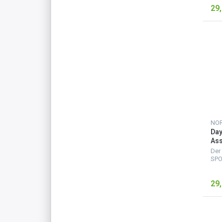
29,
grö
Rei
für 
Da
Ass
30 
Der
SPO
Ruc
gro
29,
grö
Rei
für 