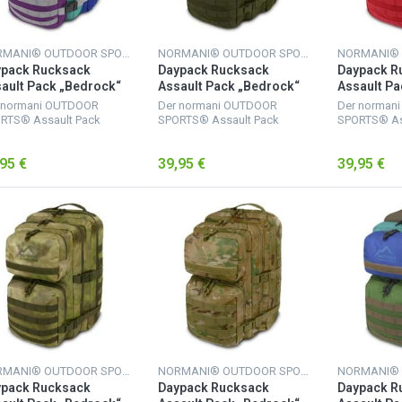
NORMANI® OUTDOOR SPORTS
NORMANI® OUTDOOR SPORTS
ypack Rucksack
Daypack Rucksack
Daypack R
ault Pack „Bedrock“
Assault Pack „Bedrock“
Assault Pa
Liter Normsky
50 Liter Oliv
50 Liter Ro
 normani OUTDOOR
Der normani OUTDOOR
Der norman
RTS® Assault Pack
SPORTS® Assault Pack
SPORTS® As
ksack verfügt über 2
Rucksack verfügt über 2
Rucksack ve
ße Hauptfächer. Das
große Hauptfächer. Das
große Haupt
95 €
39,95 €
39,95 €
ßere mit Netzfach und
größere mit Netzfach und
größere mit
ßverschluss-Innentasche
Reißverschluss-Innentasche
Reißverschl
wichtige Uten...
für wichtige Uten...
für wichtige 
NORMANI® OUTDOOR SPORTS
NORMANI® OUTDOOR SPORTS
ypack Rucksack
Daypack Rucksack
Daypack R