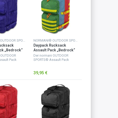
NORMANI® OUTDOOR SPORTS
NORMANI® OUTDOOR SPORTS
ucksack
Daypack Rucksack
ck „Bedrock“
Assault Pack „Bedrock“
arine
50 Liter Nanay
i OUTDOOR
Der normani OUTDOOR
sault Pack
SPORTS® Assault Pack
rfügt über 2
Rucksack verfügt über 2
fächer. Das
große Hauptfächer. Das
39,95 €
 Netzfach und
größere mit Netzfach und
uss-Innentasche
Reißverschluss-Innentasche
Uten...
für wichtige Uten...