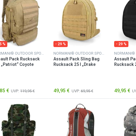
25 %
- 29 %
- 29 %
NORMANI® OUTDOOR SPORTS
NORMANI® OUTDOOR SPORTS
ault Pack Rucksack
Assault Pack Sling Bag
Assault Pa
l „Patriot“ Coyote
Rucksack 25 l „Drake
Rucksack 2
Egg“ Coyote
Egg“ Schw
85 €
49,95 €
49,95 €
UVP:
119,95 €
UVP:
69,95 €
U