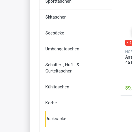
Sporttaschen
Skitaschen
Seesäcke
- 
Umhängetaschen
Ass
45 
Schulter-, Hüft- &
Gürteltaschen
Kühltaschen
89,
Körbe
Rucksäcke