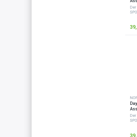
Ass
50 
Der
SPO
Ruc
gro
39,
grö
Rei
für 
Da
Ass
50 
Der
SPO
Ruc
gro
39,
grö