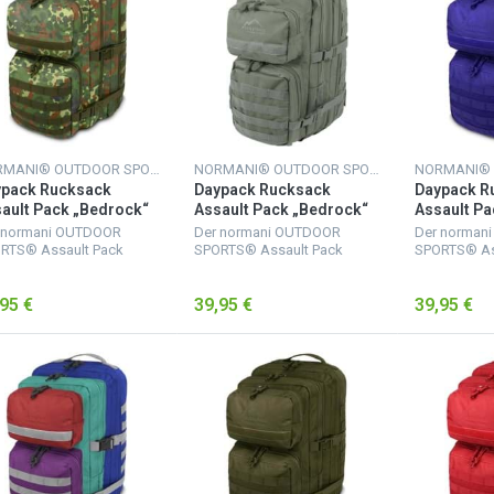
NORMANI® OUTDOOR SPORTS
NORMANI® OUTDOOR SPORTS
ypack Rucksack
Daypack Rucksack
Daypack R
ault Pack „Bedrock“
Assault Pack „Bedrock“
Assault Pa
Liter Flecktarn
50 Liter Foliage
50 Liter M
 normani OUTDOOR
Der normani OUTDOOR
Der norman
RTS® Assault Pack
SPORTS® Assault Pack
SPORTS® As
ksack verfügt über 2
Rucksack verfügt über 2
Rucksack ve
ße Hauptfächer. Das
große Hauptfächer. Das
große Haupt
95 €
39,95 €
39,95 €
ßere mit Netzfach und
größere mit Netzfach und
größere mit
ßverschluss-Innentasche
Reißverschluss-Innentasche
Reißverschl
wichtige Uten...
für wichtige Uten...
für wichtige 