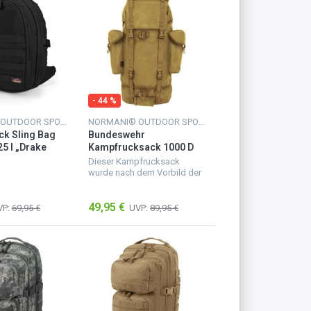
- 44 %
NORMANI® OUTDOOR SPORTS
NORMANI® OUTDOOR SPORTS
ck Sling Bag
Bundeswehr
5 l „Drake
Kampfrucksack 1000 D
arz
Cordura Nylon 65 l
Dieser Kampfrucksack
Coyote
wurde nach dem Vorbild der
originalen
Bundeswehrausführung
49,95 €
hergestellt. Das verarbeitete
VP:
69,95 €
UVP:
89,95 €
Codura-Nylon macht den
Rucksack robust und wass...