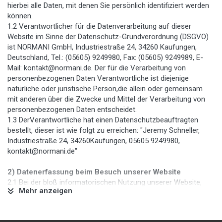
hierbei alle Daten, mit denen Sie persönlich identifiziert werden
können.
1.2 Verantwortlicher für die Datenverarbeitung auf dieser
Website im Sinne der Datenschutz-Grundverordnung (DSGVO)
ist NORMANI GmbH, Industriestraße 24, 34260 Kaufungen,
Deutschland, Tel.: (05605) 9249980, Fax: (05605) 9249989, E-
Mail: kontakt@normani.de. Der für die Verarbeitung von
personenbezogenen Daten Verantwortliche ist diejenige
natürliche oder juristische Person,die allein oder gemeinsam
mit anderen über die Zwecke und Mittel der Verarbeitung von
personenbezogenen Daten entscheidet.
1.3 DerVerantwortliche hat einen Datenschutzbeauftragten
bestellt, dieser ist wie folgt zu erreichen: "Jeremy Schneller,
Industriestraße 24, 34260Kaufungen, 05605 9249980,
kontakt@normani.de"
2) Datenerfassung beim Besuch unserer Website
2.1 Bei der bloß informatorischen Nutzung unserer Website,
Mehr anzeigen
also wenn Sie sich nicht registrieren oder uns anderweitig
Informationen übermitteln, erheben wir nur solche Daten,die Ihr
Browser an den Seitenserver übermittelt (sog. „Server-