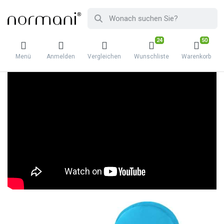
24
50
Menü
Anmelden
Vergleichen
Wunschliste
Warenkorb