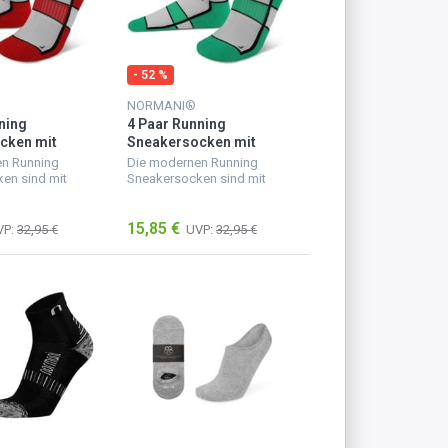
- 52 %
NORMANI®
ning
4 Paar Running
cken mit
Sneakersocken mit
he Hibiscus
Fersenlasche Paradise
n Running
Die modernen Running
Green
en sind mit
Sneakersocken sind mit
llen
einer speziellen
ngsfunktion
Stabilisierungsfunktion
15,85 €
 bieten eine
versehen und bieten eine
VP:
32,95 €
UVP:
32,95 €
toßdämpfung -
sehr gute Stoßdämpfung -
sgeruhten...
für einen ausgeruhten...