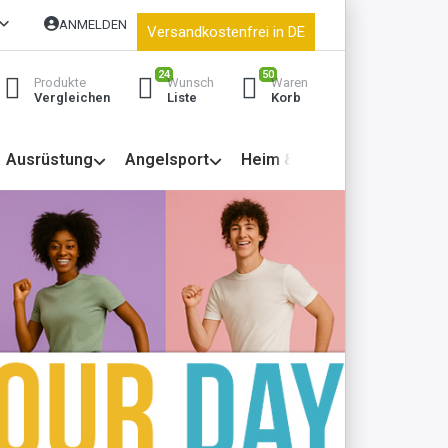
ANMELDEN
Versandkostenfrei in DE
24
50
Produkte
Wunsch
Waren
Vergleichen
Liste
Korb
Ausrüstung
Angelsport
Heim & Garten