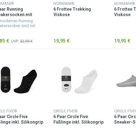
RMANI®
NORMANI®
NORMANI®
aar Running
6 Frottee Trekking
6 Frottee 
akersocken mit
Viskose
Viskose
senlasche Pink
Kurzschaftsocken Grün
Kurzschaf
 modernen Running
nation
Schwarz
akersocken sind mit
r speziellen
bilisierungsfunktion
85 €
19,95 €
19,95 €
sehen und bieten eine
UVP:
32,95 €
r gute Stoßdämpfung -
einen ausgeruhten...
CLE FIVE®
CIRCLE FIVE®
CIRCLE FIV
aar Circle Five
6 Paar Circle Five
6 Paar Circ
linge inkl. Silikongrip
Füßlinge inkl. Silikongrip
Sneaker-So
hwarz
Weiß
Silikongri