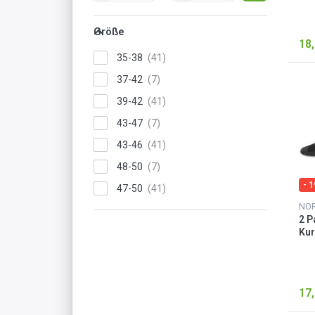
Größe
18,
35-38
37-42
39-42
43-47
43-46
48-50
- 
47-50
NO
2 P
Kur
„Li
17,