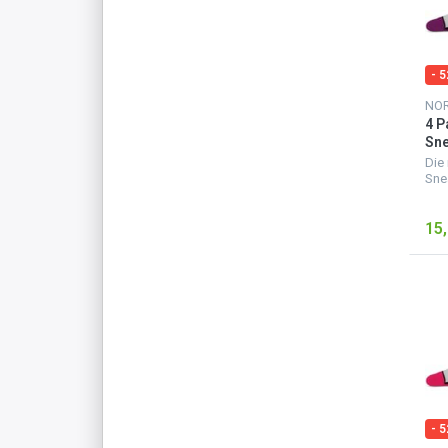
- 
NO
4 P
Sne
Fer
Die
Sne
eine
Sta
15,
ver
seh
für 
- 