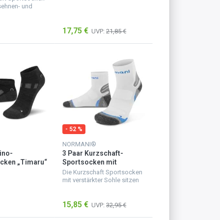
sehnen- und
ektor bieten
tabilität bei
17,75 €
UVP:
21,85 €
gungen. Diese
sitzen per...
- 52 %
NORMANI®
ino-
3 Paar Kurzschaft-
cken „Timaru“
Sportsocken mit
verstärkter Sohle
Die Kurzschaft Sportsocken
Weiß/Blau
mit verstärkter Sohle sitzen
perfekt, wirken
stoßdämpfend und besitzen
15,85 €
einen elastischen, nicht
UVP:
32,95 €
einschneidenden Aktivbund.
Die ein...