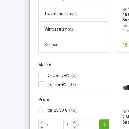
NO
Trachtenstrümpfe
15 
Sn
Die
Winterstrümpfe
Sne
hoc
ver
Stulpen
15,
ers
hoh
für
Eige
Marke
Circle Five®
normani®
Preis
bis 25,00 €
NO
2 M
Sne
-
Fro