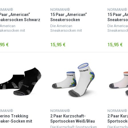
RMANI®
NORMANI®
NORMANI®
Paar „American“
15 Paar „American“
15 Paar „A
eakersocken Schwarz
Sneakersocken
Sneakerso
Türkis/Gelb/Grün/Lila/Rosa
 American
Die American
Die America
akersocken mit
Sneakersocken mit
Sneakersock
hwertigem Elasthan
hochwertigem Elasthan
hochwertige
fügen über eine
verfügen über eine
verfügen übe
95 €
15,95 €
15,95 €
tklassige Passform. Ein
erstklassige Passform. Ein
erstklassige
er Baumwollanteil sorgt
hoher Baumwollanteil sorgt
hoher Baumw
 wärmeausgleichende
für wärmeausgleichende
für wärmeau
nsch...
Eigensch...
Eigensch...
RMANI®
NORMANI®
NORMANI®
erino Trekking
2 Paar Kurzschaft-
2 Paar Kur
aker-Socken mit
Sportsocken Weiß/Blau
Sportsock
tteesohle Schwarz
Weiß/Oran
Die Kurzschaft Sportsocken
Die Kurzsch