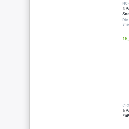
NO
4 P
Sne
Fer
Die
Car
Sne
eine
Sta
15,
ver
seh
für 
CIR
6 P
Füß
Sc