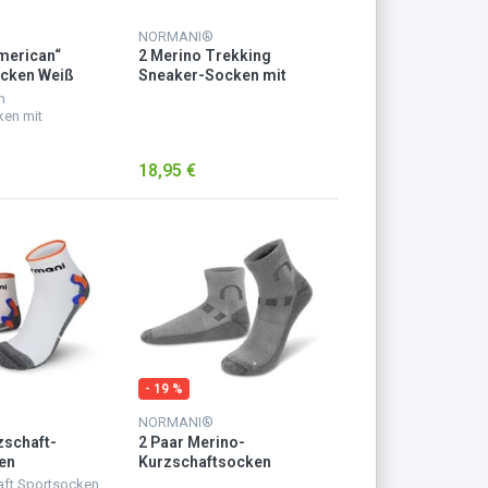
NORMANI®
merican“
2 Merino Trekking
cken Weiß
Sneaker-Socken mit
Frotteesohle Oliv
n
en mit
m Elasthan
r eine
18,95 €
 Passform. Ein
ollanteil sorgt
sgleichende
- 19 %
NORMANI®
zschaft-
2 Paar Merino-
en
Kurzschaftsocken
ge
„Lismore“ Grau
aft Sportsocken