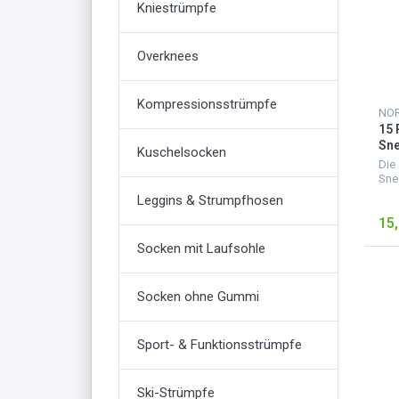
Kniestrümpfe
Overknees
Kompressionsstrümpfe
NO
15 
Sn
Kuschelsocken
Die
Sne
hoc
Leggins & Strumpfhosen
ver
15,
ers
hoh
Socken mit Laufsohle
für
Eige
Socken ohne Gummi
Sport- & Funktionsstrümpfe
Ski-Strümpfe