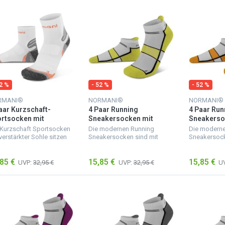
52 %
- 52 %
- 52 %
RMANI®
NORMANI®
NORMANI®
aar Kurzschaft-
4 Paar Running
4 Paar Run
rtsocken mit
Sneakersocken mit
Sneakerso
stärkter Sohle
Fersenlasche Blazing
Fersenlasc
 Kurzschaft Sportsocken
Die modernen Running
Die moderne
iß/Orange
Yellow
Marinegol
verstärkter Sohle sitzen
Sneakersocken sind mit
Sneakersock
ekt, wirken
einer speziellen
einer spezie
ßdämpfend und besitzen
Stabilisierungsfunktion
Stabilisieru
85 €
15,85 €
15,85 €
n elastischen, nicht
versehen und bieten eine
versehen und
UVP:
32,95 €
UVP:
32,95 €
U
schneidenden Aktivbund.
sehr gute Stoßdämpfung -
sehr gute S
ein...
für einen ausgeruhten...
für einen au