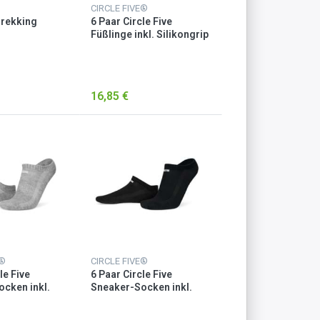
CIRCLE FIVE®
Trekking
6 Paar Circle Five
Füßlinge inkl. Silikongrip
tsocken
Grau
16,85 €
E®
CIRCLE FIVE®
le Five
6 Paar Circle Five
cken inkl.
Sneaker-Socken inkl.
p Grau
Silikongrip Schwarz