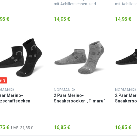
mit Achillessehnen- und
mit Achilles
Knöchelprotektor bieten
Knöchelprot
Schutz und Stabilität bei
Schutz und S
95 €
14,95 €
14,95 €
Lauf- und
Lauf- und
Sprungbewegungen. Diese
Sprungbewe
Sportsocken sitzen per...
Sportsocken 
19 %
RMANI®
NORMANI®
NORMANI®
aar Merino-
2 Paar Merino-
2 Paar Mer
zschaftsocken
Sneakersocken „Timaru“
Sneakerso
smore“ Schwarz
Grau
Schwarz
75 €
16,85 €
16,85 €
UVP:
21,85 €