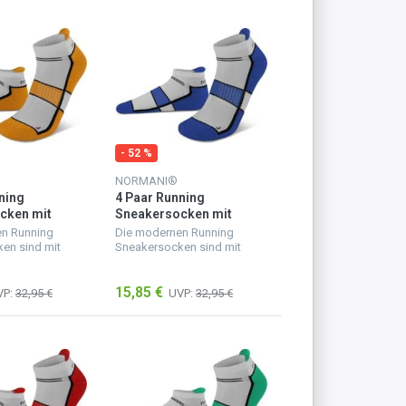
- 52 %
NORMANI®
ning
4 Paar Running
cken mit
Sneakersocken mit
he Bright
Fersenlasche Cobald
n Running
Die modernen Running
d
en sind mit
Sneakersocken sind mit
llen
einer speziellen
ngsfunktion
Stabilisierungsfunktion
15,85 €
 bieten eine
versehen und bieten eine
VP:
32,95 €
UVP:
32,95 €
toßdämpfung -
sehr gute Stoßdämpfung -
sgeruhten...
für einen ausgeruhten...