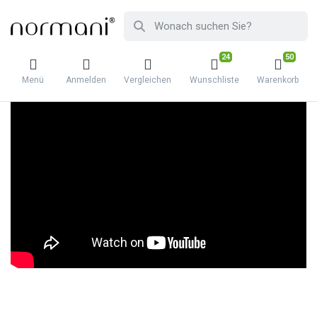
24
50
Menü
Anmelden
Vergleichen
Wunschliste
Warenkorb