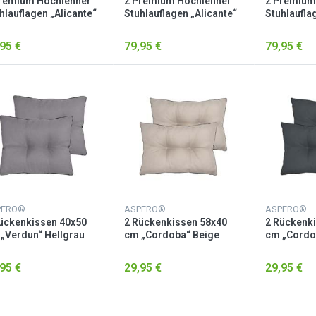
remium Hochlehner
2 Premium Hochlehner
2 Premium
hlauflagen „Alicante“
Stuhlauflagen „Alicante“
Stuhlaufla
ge
Dunkelgrau
Hellgrau
95 €
79,95 €
79,95 €
PERO®
ASPERO®
ASPERO®
ückenkissen 40x50
2 Rückenkissen 58x40
2 Rückenk
„Verdun“ Hellgrau
cm „Cordoba“ Beige
cm „Cordo
Dunkelgra
95 €
29,95 €
29,95 €