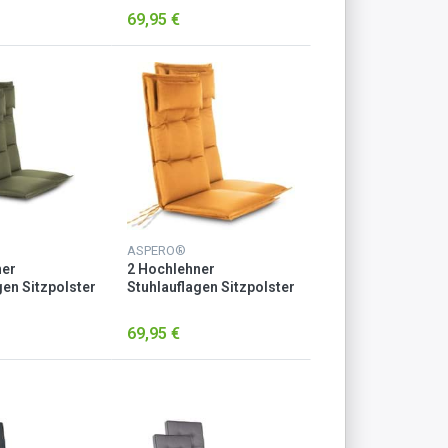
69,95 €
ASPERO®
ner
2 Hochlehner
gen Sitzpolster
Stuhlauflagen Sitzpolster
Orange
69,95 €