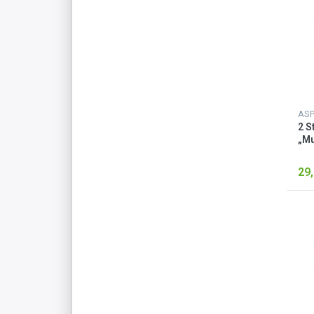
AS
2 S
„Mu
29,