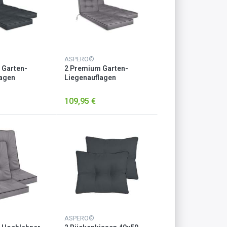
ASPERO®
 Garten-
2 Premium Garten-
lagen
Liegenauflagen
a“ Dunkelgrau
„Saragossa“ Hellgrau
109,95 €
ASPERO®