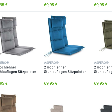
95 €
69,95 €
69,95 €
PERO®
ASPERO®
ASPERO®
ochlehner
2 Hochlehner
2 Hochleh
hlauflagen Sitzpolster
Stuhlauflagen Sitzpolster
Stuhlaufla
lgrau
Marine
Oliv
95 €
69,95 €
69,95 €