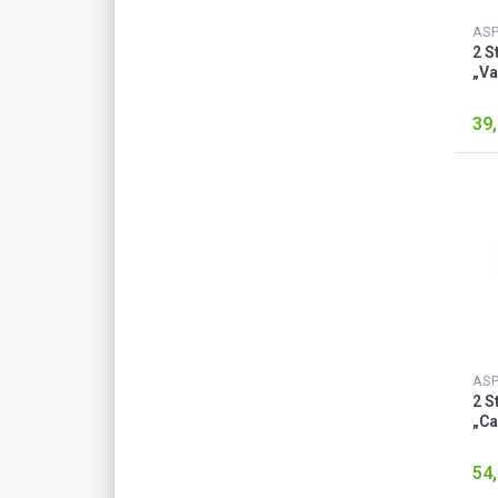
AS
2 S
„Va
39,
AS
2 S
„Ca
54,