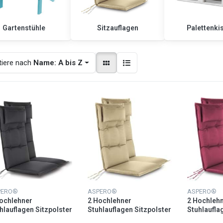
Gartenstühle
Sitzauflagen
Palettenki
tiere nach
Name: A bis Z
PERO®
ASPERO®
ASPERO®
ochlehner
2 Hochlehner
2 Hochleh
hlauflagen Sitzpolster
Stuhlauflagen Sitzpolster
Stuhlaufla
hrazit
Beige
Brombeer