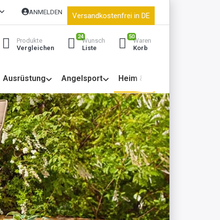
ANMELDEN
Versandkostenfrei in DE
24
50
Produkte
Wunsch
Waren
Vergleichen
Liste
Korb
Ausrüstung
Angelsport
Heim & Garten