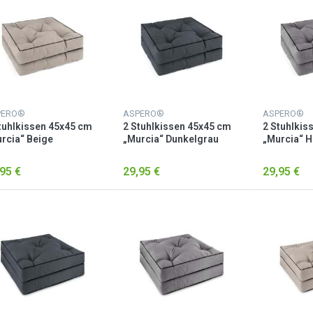
PERO®
ASPERO®
ASPERO®
tuhlkissen 45x45 cm
2 Stuhlkissen 45x45 cm
2 Stuhlkis
rcia“ Beige
„Murcia“ Dunkelgrau
„Murcia“ H
95 €
29,95 €
29,95 €