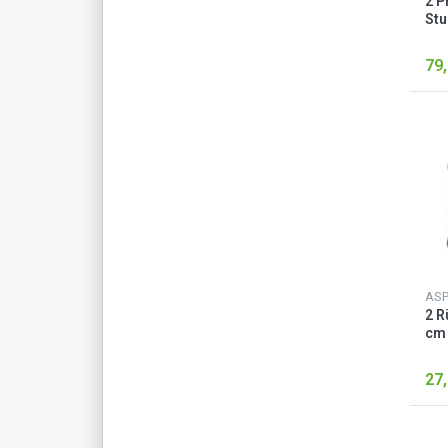
2 P
Stu
Bei
79,
AS
2 R
cm 
27,