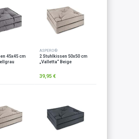
ASPERO®
sen 45x45 cm
2 Stuhlkissen 50x50 cm
ellgrau
„Valletta“ Beige
39,95 €