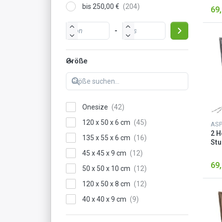
bis 250,00 €
69,
-
Größe
Onesize
120 x 50 x 6 cm
AS
2 H
135 x 55 x 6 cm
Stu
Hel
45 x 45 x 9 cm
69,
50 x 50 x 10 cm
120 x 50 x 8 cm
40 x 40 x 9 cm
58 x 58 x 11 cm