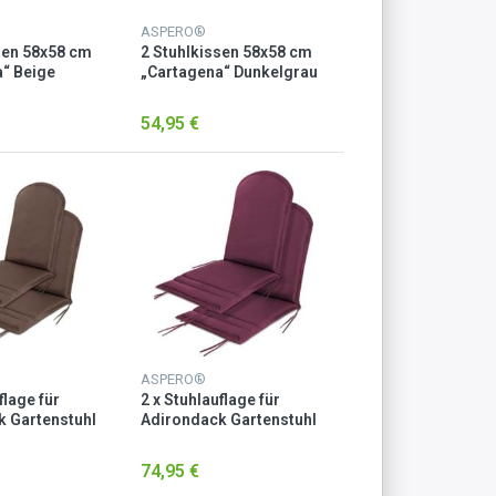
ASPERO®
sen 58x58 cm
2 Stuhlkissen 58x58 cm
“ Beige
„Cartagena“ Dunkelgrau
54,95 €
ASPERO®
flage für
2 x Stuhlauflage für
 Gartenstuhl
Adirondack Gartenstuhl
Brombeere
74,95 €