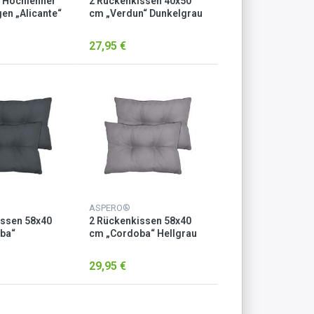
 Hochlehner
2 Rückenkissen 40x50
gen „Alicante“
cm „Verdun“ Dunkelgrau
27,95 €
ASPERO®
issen 58x40
2 Rückenkissen 58x40
ba“
cm „Cordoba“ Hellgrau
u
29,95 €