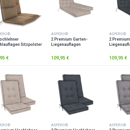
PERO®
ASPERO®
ASPERO®
ochlehner
2 Premium Garten-
2 Premium
hlauflagen Sitzpolster
Liegenauflagen
Liegenauf
upe
„Saragossa“ Beige
„Saragoss
95 €
109,95 €
109,95 €
PERO®
ASPERO®
ASPERO®