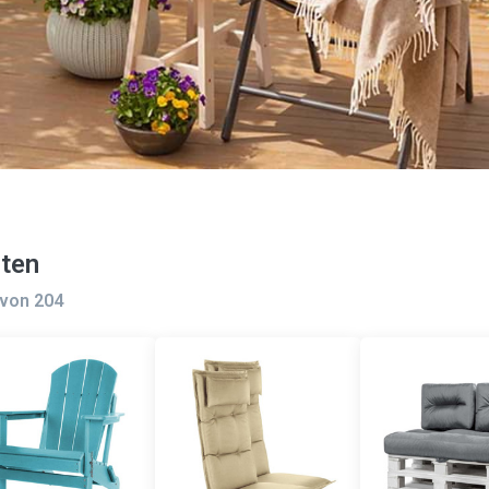
ten
von
204