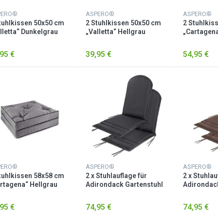
PERO®
ASPERO®
ASPERO®
tuhlkissen 50x50 cm
2 Stuhlkissen 50x50 cm
2 Stuhlkis
lletta“ Dunkelgrau
„Valletta“ Hellgrau
„Cartagena
95 €
39,95 €
54,95 €
PERO®
ASPERO®
ASPERO®
tuhlkissen 58x58 cm
2 x Stuhlauflage für
2 x Stuhlau
rtagena“ Hellgrau
Adirondack Gartenstuhl
Adirondack
Anthrazit
Braun
95 €
74,95 €
74,95 €