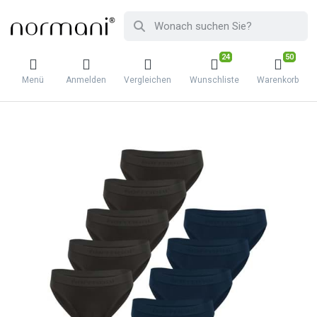
24
50
Menü
Anmelden
Vergleichen
Wunschliste
Warenkorb