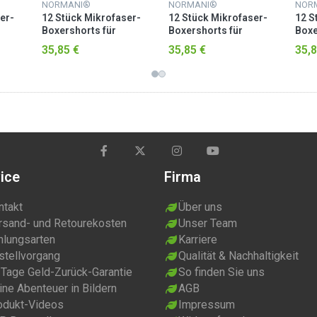
NORMANI®
NORMANI®
NOR
er-
12 Stück Mikrofaser-
12 Stück Mikrofaser-
12 S
Boxershorts für
Boxershorts für
Boxe
Herren Bicycle /
Herren Blau /
Herr
35,85 €
35,85 €
35,8
Blau/Pink
Blau/Hellblau
ice
Firma
ntakt
Über uns
rsand- und Retourekosten
Unser Team
hlungsarten
Karriere
stellvorgang
Qualität & Nachhaltigkeit
 Tage Geld-Zurück-Garantie
So finden Sie uns
ne Abenteuer in Bildern
AGB
odukt-Videos
Impressum