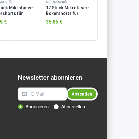
MANI®
NORMANI®
NORMANI®
tück Mikrofaser-
12 Stück Mikrofaser-
12 Stück Mikrofas
rshorts für
Boxershorts für
Boxershorts für
en Grau
Herren Blau
Herren Blau/Pink
5 €
35,85 €
35,85 €
Newsletter abonnieren
Absenden
Abonnieren
Abbestellen