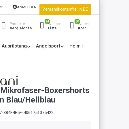
ANMELDEN
Versandkostenfrei in DE
24
50
Produkte
Wunsch
Waren
Vergleichen
Liste
Korb
Ausrüstung
Angelsport
Heim & Garten
 Mikrofaser-Boxershorts
n Blau/Hellblau
7-884F4E5F-4061751075422