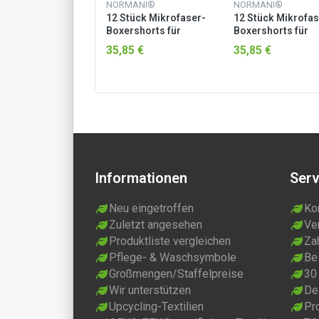
MANI®
NORMANI®
NORMANI®
tück Mikrofaser-
12 Stück Mikrofaser-
12 Stück Mikrofas
rshorts für
Boxershorts für
Boxershorts für
en Oliv
Herren Schwarz
Herren Schwarz /
85 €
35,85 €
35,85 €
Grau
Informationen
Serv
Neu eingetroffen
Ko
Zuletzt angesehen
Ve
Produktliste vergleichen
Za
Pflege- & Waschsymbole
Be
Großmengen/Staffelpreise
30
Wir unterstützen
Dei
Upcycling-Textilien
Pr