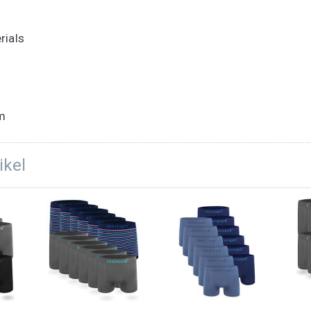
rials
.m
ikel