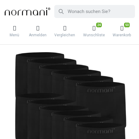
24
50
Menü
Anmelden
Vergleichen
Wunschliste
Warenkorb