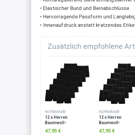
• Elastischer Bund und Beinabschlüsse
• Hervorragende Passform und Langlebig
• Innenaufdruck anstatt kratzendes Etike
Zusätzlich empfohlene Art
MANI®
NORMANI®
NORMANI®
 Herren
12 x Herren
12 x Herren
mwoll-
Baumwoll-
Baumwoll-
ershorts
Boxershorts Schwarz
Boxershorts Grau
95 €
47,95 €
47,95 €
/Grün/Rot