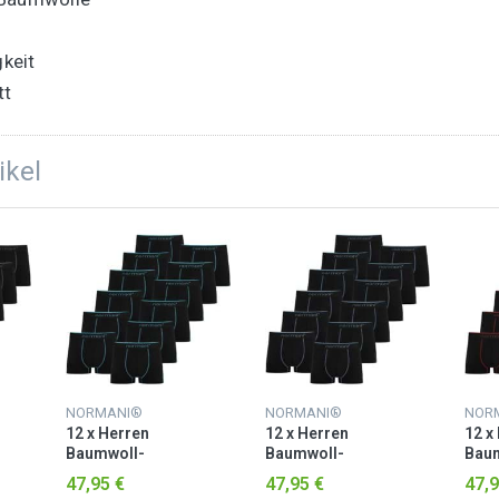
keit
tt
ikel
NORMANI®
NORMANI®
NOR
12 x Herren
12 x Herren
12 x
Baumwoll-
Baumwoll-
Bau
Boxershorts Türkis
Boxershorts Hellblau
Boxe
47,95 €
47,95 €
47,9