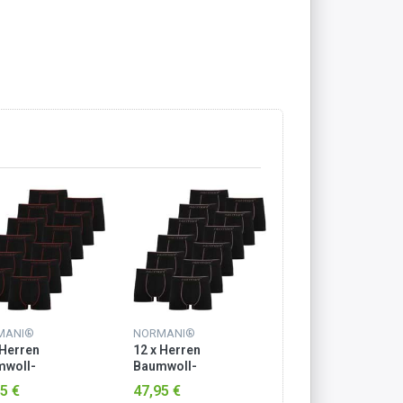
MANI®
NORMANI®
NORMANI®
 Herren
12 x Herren
12 x Herren
mwoll-
Baumwoll-
Baumwoll-
rshorts Rot
Boxershorts Lachs
Boxershorts Gelb
5 €
47,95 €
47,95 €