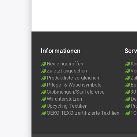
Informationen
Serv
Neu eingetroffen
Ko
Zuletzt angesehen
Ve
Produktliste vergleichen
Za
Pflege- & Waschsymbole
Be
Großmengen/Staffelpreise
30
Wir unterstützen
Dei
Upcycling-Textilien
Pr
OEKO-TEX® zertifizierte Textilien
TO