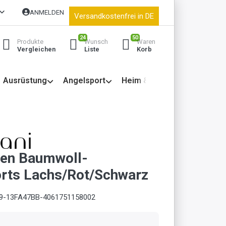
ANMELDEN
Versandkostenfrei in DE
24
50
Produkte
Wunsch
Waren
Vergleichen
Liste
Korb
Ausrüstung
Angelsport
Heim & Garten
ren Baumwoll-
rts Lachs/Rot/Schwarz
9-13FA47BB-4061751158002