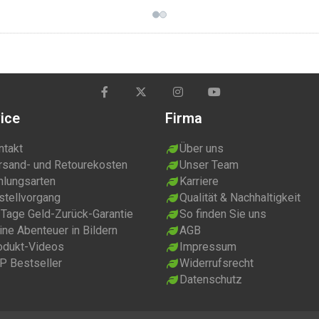
ice
Firma
ntakt
Über uns
rsand- und Retourekosten
Unser Team
hlungsarten
Karriere
stellvorgang
Qualität & Nachhaltigkeit
 Tage Geld-Zurück-Garantie
So finden Sie uns
ne Abenteuer in Bildern
AGB
odukt-Videos
Impressum
P Bestseller
Widerrufsrecht
Datenschutz