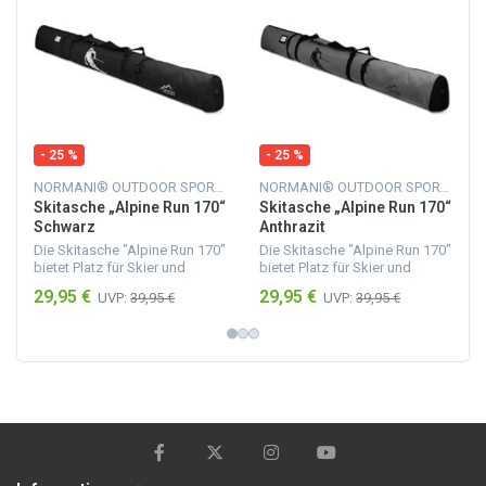
- 25 %
- 25 %
NORMANI® OUTDOOR SPORTS
NORMANI® OUTDOOR SPORTS
Skitasche „Alpine Run 170“
Skitasche „Alpine Run 170“
Schwarz
Anthrazit
Die Skitasche "Alpine Run 170"
Die Skitasche "Alpine Run 170"
bietet Platz für Skier und
bietet Platz für Skier und
Skistöcke mit einer Länge von
Skistöcke mit einer Länge von
29,95 €
29,95 €
UVP:
39,95 €
UVP:
39,95 €
bis zu 170 cm. Sie besteht aus
bis zu 170 cm. Sie besteht aus
feuchtigkeitsunempfindlichem
feuchtigkeitsunempfindlichem
Material,...
Material,...