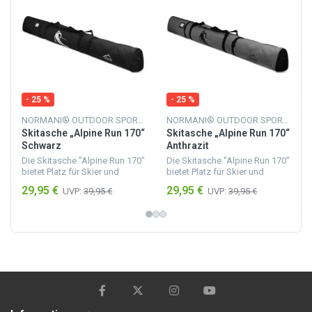
- 25 %
- 25 %
NORMANI® OUTDOOR SPORTS
NORMANI® OUTDOOR SPORTS
Skitasche „Alpine Run 170“
Skitasche „Alpine Run 170“
Schwarz
Anthrazit
Die Skitasche "Alpine Run 170"
Die Skitasche "Alpine Run 170"
bietet Platz für Skier und
bietet Platz für Skier und
Skistöcke mit einer Länge von
Skistöcke mit einer Länge von
29,95 €
29,95 €
UVP:
39,95 €
UVP:
39,95 €
bis zu 170 cm. Sie besteht aus
bis zu 170 cm. Sie besteht aus
feuchtigkeitsunempfindlichem
feuchtigkeitsunempfindlichem
Material,...
Material,...