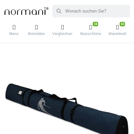
24
50
Menü
Anmelden
Vergleichen
Wunschliste
Warenkorb