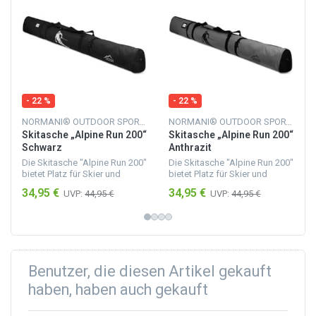
- 22 %
- 22 %
NORMANI® OUTDOOR SPORTS
NORMANI® OUTDOOR SPORTS
Skitasche „Alpine Run 200“
Skitasche „Alpine Run 200“
Schwarz
Anthrazit
Die Skitasche "Alpine Run 200"
Die Skitasche "Alpine Run 200"
bietet Platz für Skier und
bietet Platz für Skier und
Skistöcke mit einer Länge von
Skistöcke mit einer Länge von
34,95 €
34,95 €
UVP:
44,95 €
UVP:
44,95 €
bis zu 200 cm. Sie besteht aus
bis zu 200 cm. Sie besteht aus
feuchtigkeitsunempfindlichem
feuchtigkeitsunempfindlichem
Material,...
Material,...
Benutzer, die diesen Artikel gekauft
haben, haben auch gekauft