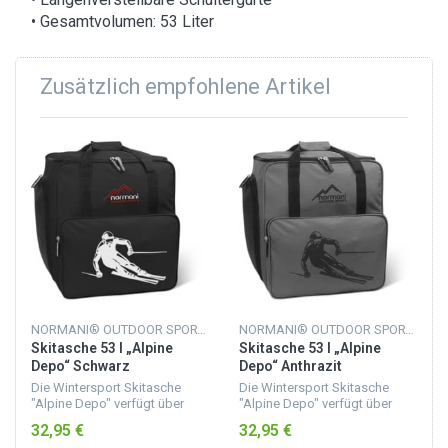
• Gesamtvolumen: 53 Liter
Zusätzlich empfohlene Artikel
NORMANI® OUTDOOR SPORTS
NORMANI® OUTDOOR SPORTS
Skitasche 53 l „Alpine
Skitasche 53 l „Alpine
Depo“ Schwarz
Depo“ Anthrazit
Die Wintersport Skitasche
Die Wintersport Skitasche
"Alpine Depo" verfügt über
"Alpine Depo" verfügt über
eine geräumige
eine geräumige
32,95 €
32,95 €
Innenaufteilung, sodass die
Innenaufteilung, sodass die