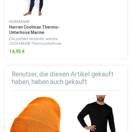
NORMANI®
Herren Coolmax Thermo-
Unterhose Marine
Die perfekt sitzende, weiche
COOLMAX® Thermounterhose
für Herren ist in dezenter
14,95 €
Rippoptik gehalten. Zu 50 %
besteht die Herren-
Thermounterhose aus
klimaregu...
Benutzer, die diesen Artikel gekauft
haben, haben auch gekauft