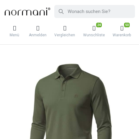
24
50
Menü
Anmelden
Vergleichen
Wunschliste
Warenkorb