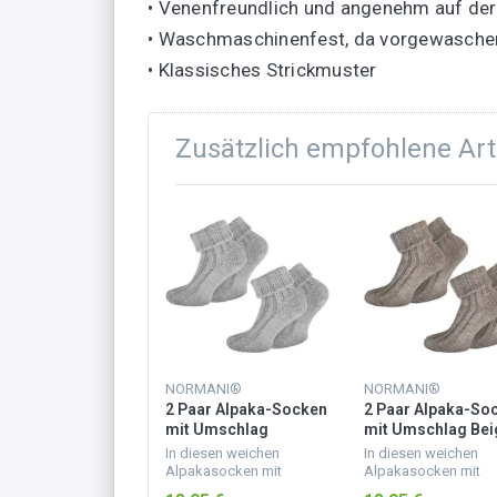
• Venenfreundlich und angenehm auf der
• Waschmaschinenfest, da vorgewasche
• Klassisches Strickmuster
Zusätzlich empfohlene Art
NORMANI®
NORMANI®
2 Paar Alpaka-Socken
2 Paar Alpaka-So
mit Umschlag
mit Umschlag Bei
Hellgrau
In diesen weichen
In diesen weichen
Alpakasocken mit
Alpakasocken mit
druckentlastendem
druckentlastendem