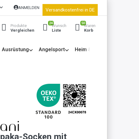
ANMELDEN
Versandkostenfrei in DE
24
50
Produkte
Wunsch
Waren
Vergleichen
Liste
Korb
Ausrüstung
Angelsport
Heim & Garten
lpaka-Socken mit