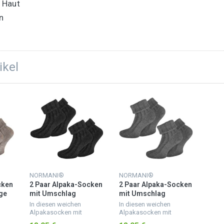
 Haut
n
ikel
NORMANI®
NORMANI®
cken
2 Paar Alpaka-Socken
2 Paar Alpaka-Socken
ge
mit Umschlag
mit Umschlag
Anthrazit
Mittelgrau
In diesen weichen
In diesen weichen
Alpakasocken mit
Alpakasocken mit
druckentlastendem
druckentlastendem