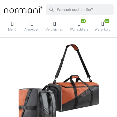
24
50
Menü
Anmelden
Vergleichen
Wunschliste
Warenkorb