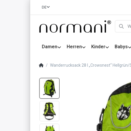
DE
Damen
Herren
Kinder
Babys
Wanderrucksack 28 l „Crowsnest“ Hellgrün