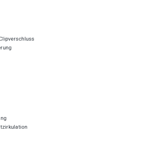
Clipverschluss
erung
ung
zirkulation