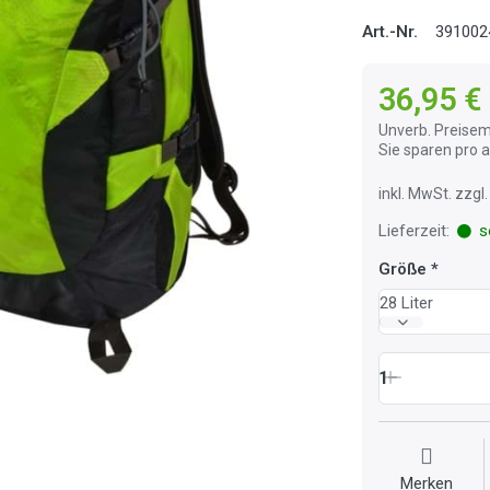
Art.-Nr.
391002
36,95 €
Unverb. Preisem
Sie sparen pro
inkl. MwSt. zzg
Lieferzeit:
so
Größe
28 Liter
1
Merken