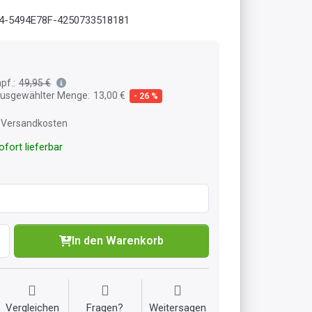
4-5494E78F-4250733518181
pf.:
49,95 €
 ausgewählter Menge:
13,00 €
- 26 %
l. Versandkosten
fort lieferbar
In den Warenkorb
Vergleichen
Fragen?
Weitersagen