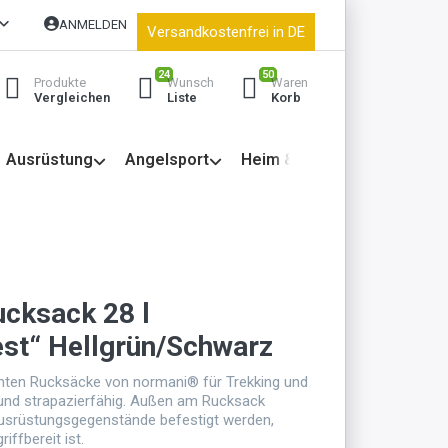
ANMELDEN
Versandkostenfrei in DE
24
50
Produkte
Wunsch
Waren
Vergleichen
Liste
Korb
Ausrüstung
Angelsport
Heim & Garten
cksack 28 l
st“ Hellgrün/Schwarz
nten Rucksäcke von normani® für Trekking und
t und strapazierfähig. Außen am Rucksack
usrüstungsgegenstände befestigt werden,
riffbereit ist.