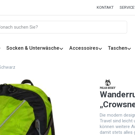
KONTAKT
SERVICE
Socken & Unterwäsche
Accessoires
Taschen
/Schwarz
Wanderru
„Crowsne
Die modern desig
Travel sind leich
können weitere A
damit stets alles g