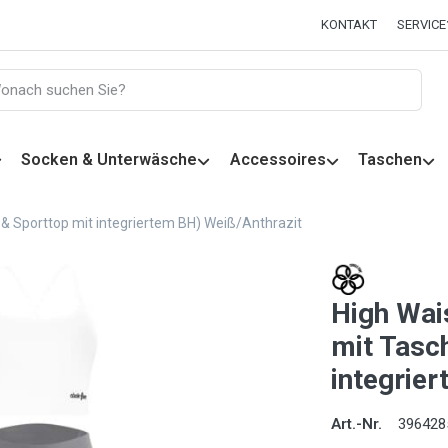
KONTAKT
SERVICE
Socken & Unterwäsche
Accessoires
Taschen
 & Sporttop mit integriertem BH) Weiß/Anthrazit
High Wai
mit Tasc
integrie
Art.-Nr.
396428