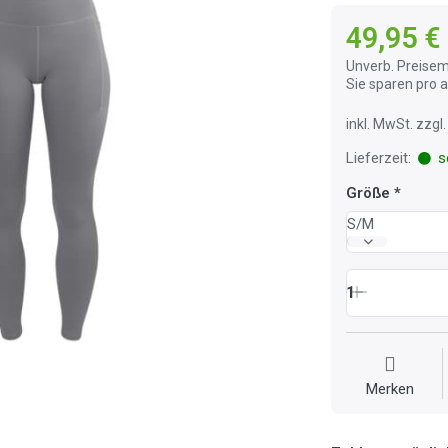
49,95 €
Unverb. Preisem
Sie sparen pro
inkl. MwSt. zzg
Lieferzeit:
so
Größe
S/M
1
Merken