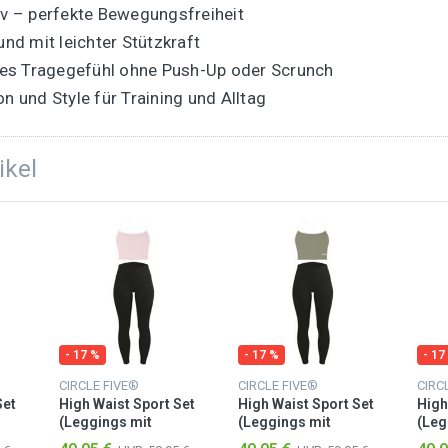
iv – perfekte Bewegungsfreiheit
und mit leichter Stützkraft
iches Tragegefühl ohne Push-Up oder Scrunch
n und Style für Training und Alltag
ikel
- 17 %
- 17 %
- 17
CIRCLE FIVE®
CIRCLE FIVE®
CIRC
Set
High Waist Sport Set
High Waist Sport Set
High
(Leggings mit
(Leggings mit
(Leg
op
Taschen & Sporttop
Taschen & Sporttop
Tasc