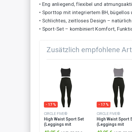
• Eng anliegend, flexibel und atmungsakt
• Sporttop mit integriertem BH, bügellos 
• Schlichtes, zeitloses Design – natürl
• Sport-Set – kombiniert Komfort, Funktio
Zusätzlich empfohlene Art
 %
- 17 %
- 17 %
LE FIVE®
CIRCLE FIVE®
CIRCLE FIVE®
 Waist Sport Set
High Waist Sport Set
High Waist Sport 
gings mit
(Leggings mit
(Leggings mit
hen & Sporttop
Taschen & Sporttop
Taschen & Sportt