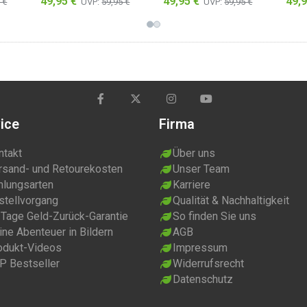
49,95 €
49,95 €
49,9
 €
UVP:
59,95 €
UVP:
59,95 €
BH)
mit integriertem BH)
mit integriertem BH)
mit 
z
Rosa/Schwarz
Oliv/Schwarz
Wei
ice
Firma
ntakt
Über uns
rsand- und Retourekosten
Unser Team
hlungsarten
Karriere
stellvorgang
Qualität & Nachhaltigkeit
 Tage Geld-Zurück-Garantie
So finden Sie uns
ne Abenteuer in Bildern
AGB
odukt-Videos
Impressum
P Bestseller
Widerrufsrecht
Datenschutz