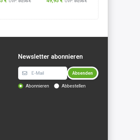
5 €
49,95 €
49,95 €
UVP:
59,95 €
UVP:
59,95 €
UVP:
59,95
integriertem BH)
mit integriertem BH)
mit integriertem 
ß/Schwarz
Anthrazit
Schwarz/Anthrazi
Newsletter abonnieren
Absenden
Abonnieren
Abbestellen