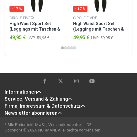
- 17 %
- 17 %
CIRCLE FIVE®
CIRCLE FIVE®
High Waist Sport Set
High Waist Sport Set
(Leggings mit Taschen &
(Leggings mit Taschen &
Sporttop mit integriertem
Sporttop mit integriertem
49,95 €
49,95 €
UVP:
59,95 €
UVP:
59,95 €
BH) Schwarz
BH) Anthrazit/Schwarz
Informationen
Service, Versand & Zahlung
Firma, Impressum & Datenschutz
Newsletter abonnieren
* Alle Preise inkl. MwSt., Versandkostenfrei in DE
Copyright © 2026 NORMANI. Alle Rechte vorbehalten.