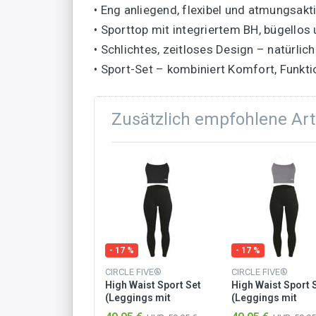
• Eng anliegend, flexibel und atmungsakt
• Sporttop mit integriertem BH, bügellos 
• Schlichtes, zeitloses Design – natürl
• Sport-Set – kombiniert Komfort, Funktio
Zusätzlich empfohlene Art
 %
- 17 %
- 17 %
LE FIVE®
CIRCLE FIVE®
CIRCLE FIVE®
 Waist Sport Set
High Waist Sport Set
High Waist Sport 
gings mit
(Leggings mit
(Leggings mit
hen & Sporttop
Taschen & Sporttop
Taschen & Sportt