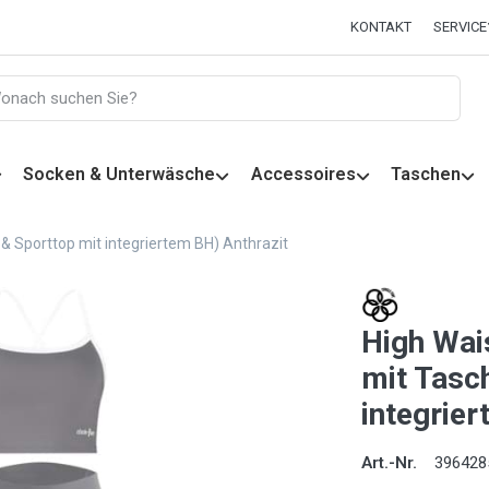
KONTAKT
SERVICE
Socken & Unterwäsche
Accessoires
Taschen
& Sporttop mit integriertem BH) Anthrazit
High Wai
mit Tasc
integrier
Art.-Nr.
396428