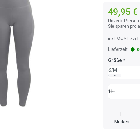
49,95 €
Unverb. Preisem
Sie sparen pro
inkl. MwSt. zzg
Lieferzeit:
so
Größe
S/M
1
Merken