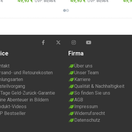
49,95 €
49,95 €
49,9
 €
UVP:
59,95 €
UVP:
59,95 €
BH)
mit integriertem BH)
mit integriertem BH)
mit 
z
Rosa/Schwarz
Oliv/Schwarz
Wei
ice
Firma
ntakt
Über uns
rsand- und Retourekosten
Unser Team
hlungsarten
Karriere
stellvorgang
Qualität & Nachhaltigkeit
 Tage Geld-Zurück-Garantie
So finden Sie uns
ne Abenteuer in Bildern
AGB
odukt-Videos
Impressum
P Bestseller
Widerrufsrecht
Datenschutz