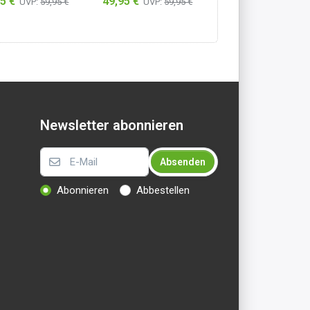
5 €
49,95 €
49,95 €
UVP:
59,95 €
UVP:
59,95 €
UVP:
59,95
integriertem BH)
mit integriertem BH)
mit integriertem 
ß/Schwarz
Schwarz/Anthrazit
Rosa/Anthrazit
Newsletter abonnieren
Absenden
Abonnieren
Abbestellen