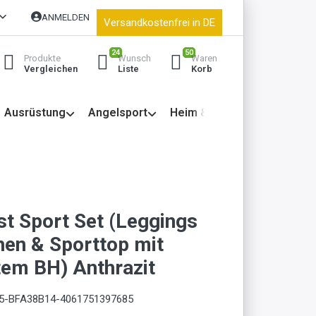
ANMELDEN
Versandkostenfrei in DE
24
50
Produkte
Wunsch
Waren
Vergleichen
Liste
Korb
Ausrüstung
Angelsport
Heim & Garten
st Sport Set (Leggings
hen & Sporttop mit
tem BH) Anthrazit
5-BFA38B14-4061751397685