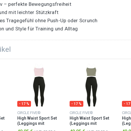
iv – perfekte Bewegungsfreiheit
und mit leichter Stützkraft
iches Tragegefühl ohne Push-Up oder Scrunch
n und Style für Training und Alltag
ikel
- 17 %
- 17 %
- 17
CIRCLE FIVE®
CIRCLE FIVE®
CIRC
Set
High Waist Sport Set
High Waist Sport Set
High
(Leggings mit
(Leggings mit
(Leg
op
Taschen & Sporttop
Taschen & Sporttop
Tasc