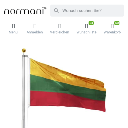
24
50
Menü
Anmelden
Vergleichen
Wunschliste
Warenkorb