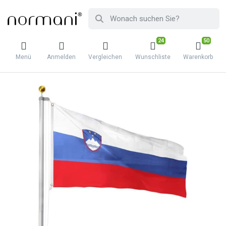
24
50
Menü
Anmelden
Vergleichen
Wunschliste
Warenkorb