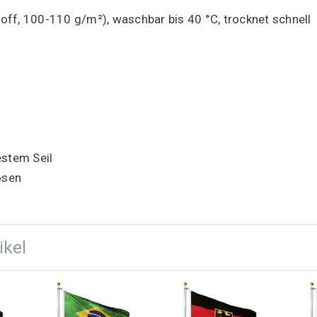
ff, 100-110 g/m²), waschbar bis 40 °C, trocknet schnell
estem Seil
ösen
g
ikel