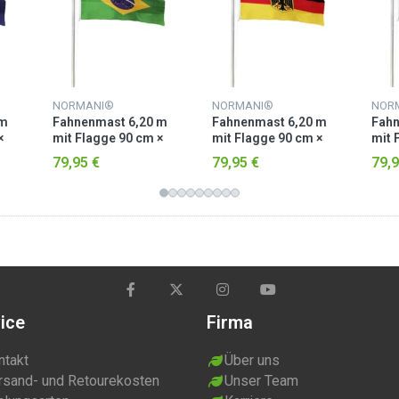
NORMANI®
NORMANI®
NOR
 m
Fahnenmast 6,20 m
Fahnenmast 6,20 m
Fahn
×
mit Flagge 90 cm ×
mit Flagge 90 cm ×
mit 
150 cm Brasilien
150 cm Deutschland
150 
79,95 €
79,95 €
79,9
mit Adler
ice
Firma
ntakt
Über uns
rsand- und Retourekosten
Unser Team