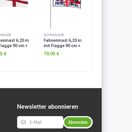
MANI®
NORMANI®
NORMANI®
enmast 6,20 m
Fahnenmast 6,20 m
Fahnenmast 6,20
Flagge 90 cm ×
mit Flagge 90 cm ×
mit Flagge 90 cm 
cm England
150 cm England mit
150 cm Europa
5 €
79,95 €
79,95 €
Wappen
Newsletter abonnieren
Absenden