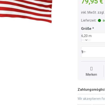
79,95 €
inkl. MwSt. zzg
Lieferzeit:
so
Größe
6,20 m
1
Merken
Zahlungsmöglic
Wir akzeptieren f