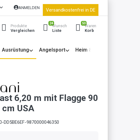
ANMELDEN
Versandkostenfrei in DE
24
50
Produkte
Wunsch
Waren
Vergleichen
Liste
Korb
Ausrüstung
Angelsport
Heim & Garten
st 6,20 m mit Flagge 90
0 cm USA
0-DD5BE6EF-9870000046350