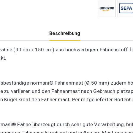
Beschreibung
 Fahne (90 cm x 150 cm) aus hochwertigem Fahnenstoff fü
kt.
onsbeständige normani® Fahnenmast (Ø 50 mm) zudem höhe
 zu variieren und den Fahnenmast nach Gebrauch platzspa
n Kugel krönt den Fahnenmast. Per mitgelieferter Bodenh
rmani® Fahne überzeugt durch sehr gute Verarbeitung, bri
nliegenden Fahnenseils gehisst und außen am Mast gesiche