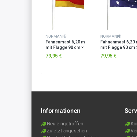
MANI®
NORMANI®
NORMANI®
nenmast 6,20 m
Fahnenmast 6,20 m
Fahnenmast 6,20
Flagge 90 cm ×
mit Flagge 90 cm ×
mit Flagge 90 cm 
cm Palästina
150 cm Deutschland
150 cm Australien
95 €
79,95 €
79,95 €
Informationen
Serv
Neu eingetroffen
Ko
Zuletzt angesehen
Ve