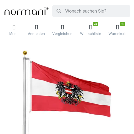
24
50
Menü
Anmelden
Vergleichen
Wunschliste
Warenkorb