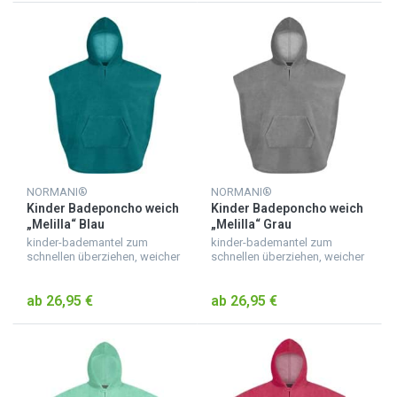
NORMANI®
NORMANI®
Kinder Badeponcho weich
Kinder Badeponcho weich
„Melilla“ Blau
„Melilla“ Grau
kinder-bademantel zum
kinder-bademantel zum
schnellen überziehen, weicher
schnellen überziehen, weicher
badeponcho für kinder aus
badeponcho für kinder aus
saugfähigem material,
saugfähigem material,
ab 26,95 €
ab 26,95 €
kuscheliger kinderbademantel
kuscheliger kinderbademantel
mit kapuze, mit ärmeln und b...
mit kapuze, mit ärmeln und b...