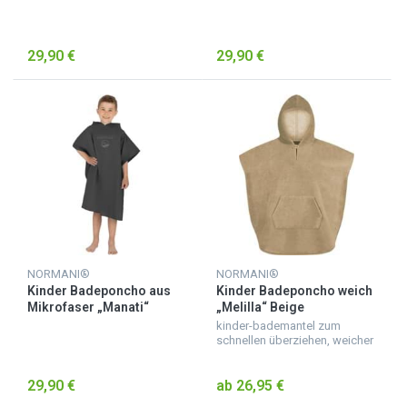
29,90 €
29,90 €
NORMANI®
NORMANI®
Kinder Badeponcho aus
Kinder Badeponcho weich
Mikrofaser „Manati“
„Melilla“ Beige
Schwarz
kinder-bademantel zum
schnellen überziehen, weicher
badeponcho für kinder aus
saugfähigem material,
29,90 €
ab 26,95 €
kuscheliger kinderbademantel
mit kapuze, mit ärmeln und b...