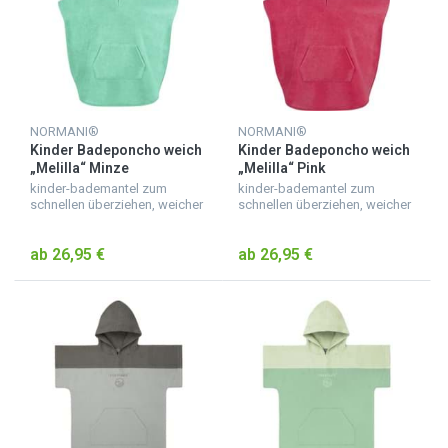
NORMANI®
NORMANI®
Kinder Badeponcho weich
Kinder Badeponcho weich
„Melilla“ Minze
„Melilla“ Pink
kinder-bademantel zum
kinder-bademantel zum
schnellen überziehen, weicher
schnellen überziehen, weicher
badeponcho für kinder aus
badeponcho für kinder aus
saugfähigem material,
saugfähigem material,
ab 26,95 €
ab 26,95 €
kuscheliger kinderbademantel
kuscheliger kinderbademantel
mit kapuze, mit ärmeln und b...
mit kapuze, mit ärmeln und b...