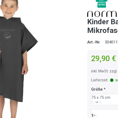
Kinder B
Mikrofas
Art.-Nr.
304011
29,90 €
inkl. MwSt. zzg
Lieferzeit:
so
Größe
75 x 75 cm
1