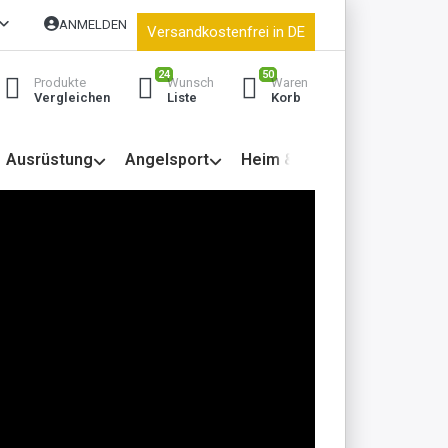
ANMELDEN
Versandkostenfrei in DE
24
50
Produkte
Wunsch
Waren
Vergleichen
Liste
Korb
Ausrüstung
Angelsport
Heim & Garten