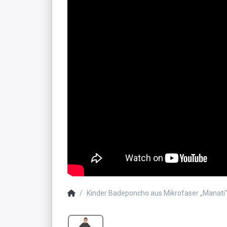
Kinder Badeponcho aus Mikrofaser „Manati