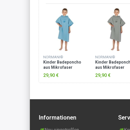
NORMANI®
NORMANI®
Kinder Badeponcho
Kinder Badeponc
aus Mikrofaser
aus Mikrofaser
„Manati“ Blau
„Manati“ Grau
29,90 €
29,90 €
Informationen
Serv
Neu eingetroffen
Ko