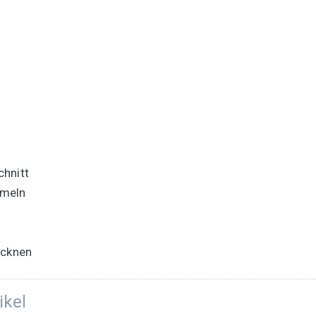
chnitt
rmeln
ocknen
ikel