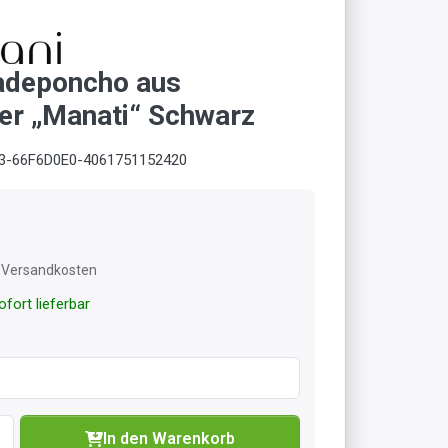
adeponcho aus
er „Manati“ Schwarz
3-66F6D0E0-4061751152420
l. Versandkosten
fort lieferbar
In den Warenkorb