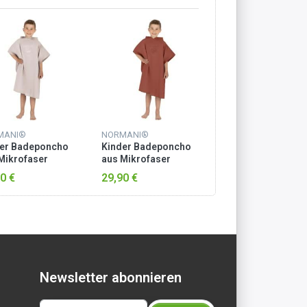
MANI®
NORMANI®
er Badeponcho
Kinder Badeponcho
Mikrofaser
aus Mikrofaser
ati“ Rosa
„Manati“ Rot
0 €
29,90 €
Newsletter abonnieren