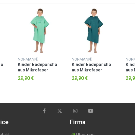
NORMANI®
NORMANI®
NOR
ho
Kinder Badeponcho
Kinder Badeponcho
Kind
aus Mikrofaser
aus Mikrofaser
aus 
„Manati“ Minze
„Manati“ Petrol
„Man
29,90 €
29,90 €
29,9
ice
Firma
ntakt
Über uns