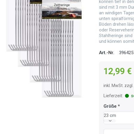
können tief in d
sind mit 3 mm Du
an windigen Tagen 
unten spiralförmi
Böden drehen läs
oder Reserveheri
Stahlheringe sind
und können somi
Art.-Nr.
396425
12,99 €
inkl. MwSt. zzg
Lieferzeit:
so
Größe
23 cm