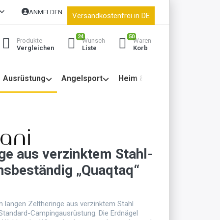
ANMELDEN
Versandkostenfrei in DE
24
50
Produkte
Wunsch
Waren
Vergleichen
Liste
Korb
Ausrüstung
Angelsport
Heim & Garten
nge aus verzinktem Stahl-
nsbeständig „Quaqtaq“
cm langen Zeltheringe aus verzinktem Stahl
 Standard-Campingausrüstung. Die Erdnägel