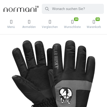
24
50
Menü
Anmelden
Vergleichen
Wunschliste
Warenkorb