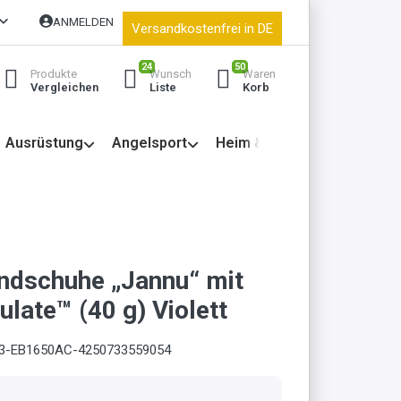
ANMELDEN
Versandkostenfrei in DE
24
50
Produkte
Wunsch
Waren
Vergleichen
Liste
Korb
Ausrüstung
Angelsport
Heim & Garten
ndschuhe „Jannu“ mit
late™ (40 g) Violett
3-EB1650AC-4250733559054