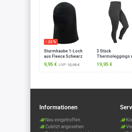
- 23 %
Sturmhaube 1-Loch
3 Stück
aus Fleece Schwarz
Thermoleggings 
weichem Innenfle
9,95 €
19,95 €
UVP:
12,95 €
Anthrazit
Informationen
Serv
Neu eingetroffen
Ko
Zuletzt angesehen
Ve