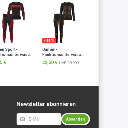
- 44 %
en Sport-
Damen-
tionsunterwäsche
Funktionsunterwäsche-
Hemd + Hose
Set „Anatomic
5 €
22,50 €
UVP:
39,90 €
arz/Rot
Functional Wear“
Orange
Newsletter abonnieren
Absenden