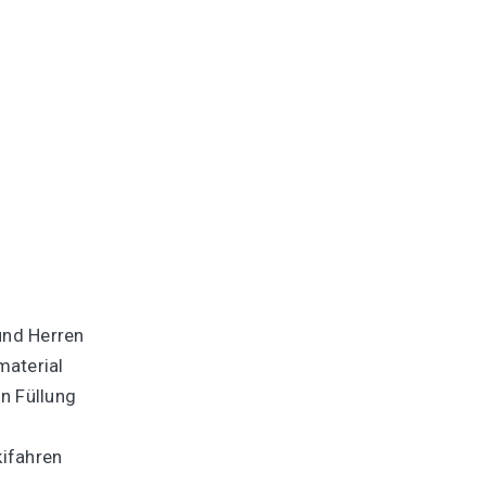
und Herren
material
n Füllung
kifahren