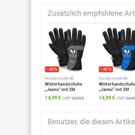
Zusätzlich empfohlene Art
- 40 %
- 40 %
POLAR HUSKY®
POLAR HUSKY®
Winterhandschuhe
Winterhandschuh
„Jannu“ mit 3M
„Jannu“ mit 3M
Thinsulate™ (40 g)
Thinsulate™ (40 g
14,99 €
14,99 €
UVP:
24,95 €
UVP:
24,95
Grau
Blau
Benutzer, die diesen Artik