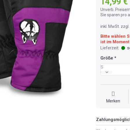
14,99 €
Unverb. Preisem
Sie sparen pro
inkl. MwSt. zzg
Bitte wählen S
ist im Moment 
Lieferzeit:
so
Größe
S
Merken
Zahlungsmöglic