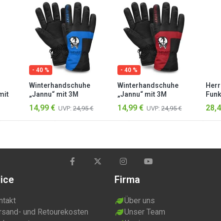
- 40 %
- 40 %
Winterhandschuhe
Winterhandschuhe
Herr
mit
„Jannu“ mit 3M
„Jannu“ mit 3M
Funk
ece
Thinsulate™ (40 g)
Thinsulate™ (40 g) Rot
Set 
14,99 €
14,99 €
28,4
UVP:
24,95 €
UVP:
24,95 €
Blau
Schw
ice
Firma
ntakt
Über uns
rsand- und Retourekosten
Unser Team