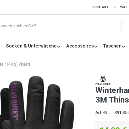
KONTAKT
SERVICE
Socken & Unterwäsche
Accessoires
Taschen
™ (40 g) Violett
Winterha
3M Thinsu
Art.-Nr.
391005