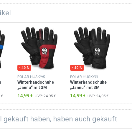
ikel
- 40 %
- 40 %
POLAR HUSKY®
POLAR HUSKY®
e
Winterhandschuhe
Winterhandschuhe
„Jannu“ mit 3M
„Jannu“ mit 3M
)
Thinsulate™ (40 g) Rot
Thinsulate™ (40 g)
14,99 €
14,99 €
 €
UVP:
24,95 €
UVP:
24,95 €
Schwarz
el gekauft haben, haben auch gekauft