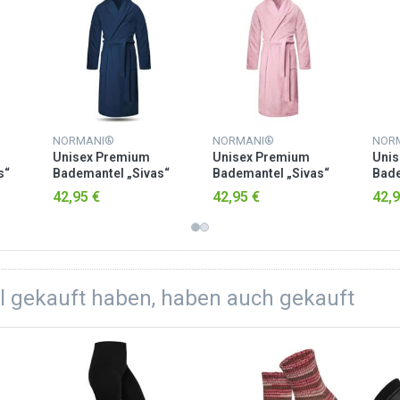
NORMANI®
NORMANI®
NOR
Unisex Premium
Unisex Premium
Uni
s“
Bademantel „Sivas“
Bademantel „Sivas“
Bade
O-
aus Frottee - OEKO-
aus Frottee - OEKO-
aus 
42,95 €
42,95 €
42,9
TEX® 100 Marine
TEX® 100 Rosa
TEX®
el gekauft haben, haben auch gekauft