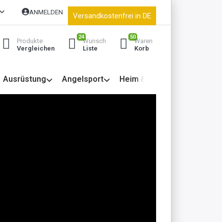
ANMELDEN
Versandkostenfrei in DE
24
50
Produkte
Wunsch
Waren
Vergleichen
Liste
Korb
Ausrüstung
Angelsport
Heim & Garten