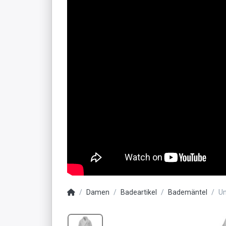
Damen
Badeartikel
Bademäntel
Un