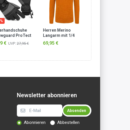
 %
erhandschuhe
Herren Merino
Herren Merino
wguard ProTect
Langarm mit 1/4
Langarm mit 1/4
rau
Zipper „Canberra“
Zipper „Canberra“
9 €
69,95 €
69,95 €
UVP:
27,95 €
Orange
Blau
Newsletter abonnieren
Absenden
Abonnieren
Abbestellen