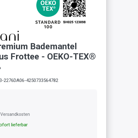
Premium Bademantel
aus Frottee - OEKO-TEX®
ß
3-2276DA06-4250733564782
l. Versandkosten
fort lieferbar