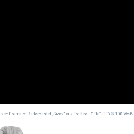
isex Premium Bademantel „Sivas“ aus Frottee - OEKO-TEX® 100 Weiß