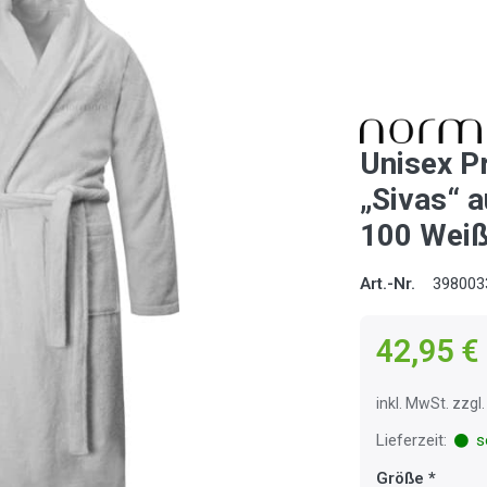
Unisex 
„Sivas“ 
100 Wei
Art.-Nr.
398003
42,95 €
inkl. MwSt. zzg
Lieferzeit:
so
Größe