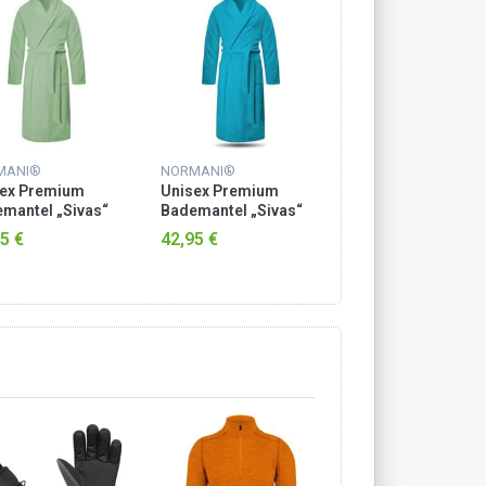
MANI®
NORMANI®
NORMANI®
sex Premium
Unisex Premium
Unisex Premium
mantel „Sivas“
Bademantel „Sivas“
Bademantel „Siva
Frottee - OEKO-
aus Frottee - OEKO-
aus Frottee - OEK
5 €
42,95 €
42,95 €
 100 Hellgrün
TEX® 100 Türkis
TEX® 100 Petrol