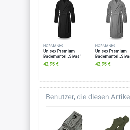
MANI®
NORMANI®
NORMANI®
sex Premium
Unisex Premium
Unisex Premium
mantel „Sivas“
Bademantel „Sivas“
Bademantel „Siva
Frottee - OEKO-
aus Frottee - OEKO-
aus Frottee - OEK
95 €
42,95 €
42,95 €
 100 Petrol
TEX® 100 Schwarz
TEX® 100 Grau
Benutzer, die diesen Artik