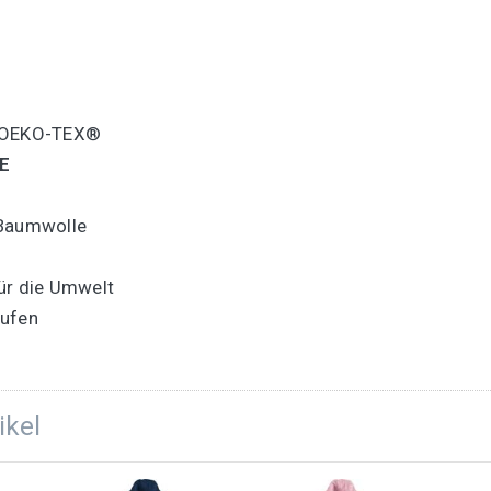
y OEKO-TEX®
E
-Baumwolle
ür die Umwelt
aufen
ikel