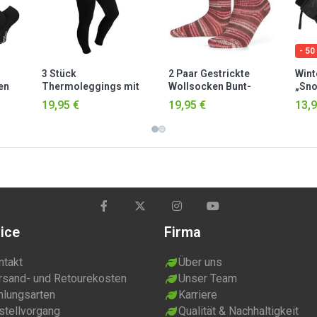
- 50
3 Stück
2 Paar Gestrickte
Wint
en
Thermoleggings mit
Wollsocken Bunt-
„Sno
weichem Innenfleece
geringelt Rot
II“ G
19,95 €
19,95 €
13,9
rz
Schwarz
ice
Firma
ntakt
Über uns
rsand- und Retourekosten
Unser Team
hlungsarten
Karriere
stellvorgang
Qualität & Nachhaltigkeit