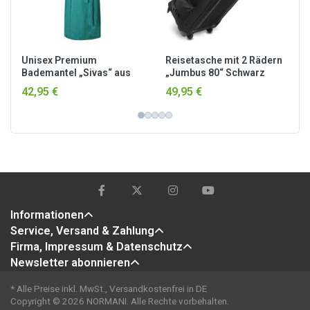
Unisex Premium
Reisetasche mit 2 Rädern
Bademantel „Sivas“ aus
„Jumbus 80“ Schwarz
Frottee - OEKO-TEX® 100
42,95 €
49,95 €
Petrol
Informationen
Service, Versand & Zahlung
Firma, Impressum & Datenschutz
Newsletter abonnieren
* Alle Preise inkl. MwSt., Versandkostenfrei in DE
Copyright © 2026 NORMANI. Alle Rechte vorbehalten.