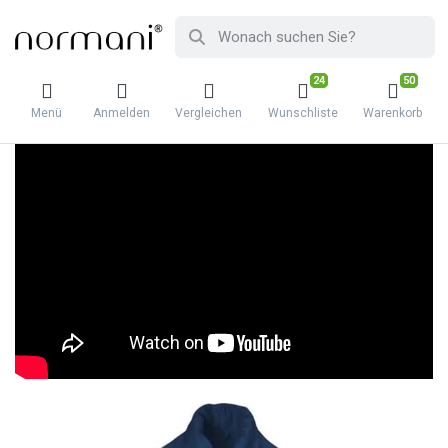
24
50
Menü
Anmelden
Vergleichen
Wunschliste
Warenkorb