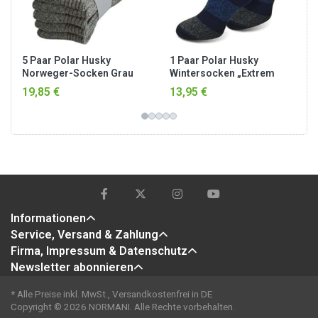
5 Paar Polar Husky
1 Paar Polar Husky
Norweger-Socken Grau
Wintersocken „Extrem
meliert
Hot“ Blau-Block gestreift
19,85 €
13,95 €
Informationen
Service, Versand & Zahlung
Firma, Impressum & Datenschutz
Newsletter abonnieren
* Alle Preise inkl. MwSt., Versandkostenfrei in DE
Copyright © 2026 NORMANI. Alle Rechte vorbehalten.