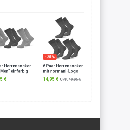
- 25 %
ar Herrensocken
6 Paar Herrensocken
6 Paar Circle Five
 Men“ einfarbig
mit normani-Logo
Sneaker-Socken in
e Gummi Grau
Anthrazit
Silikongrip Schwa
5 €
14,95 €
16,85 €
UVP:
19,95 €
iert