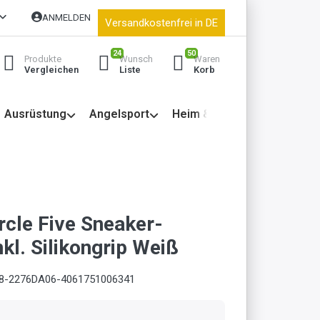
ANMELDEN
Versandkostenfrei in DE
24
50
Produkte
Wunsch
Waren
Vergleichen
Liste
Korb
Ausrüstung
Angelsport
Heim & Garten
rcle Five Sneaker-
kl. Silikongrip Weiß
8-2276DA06-4061751006341