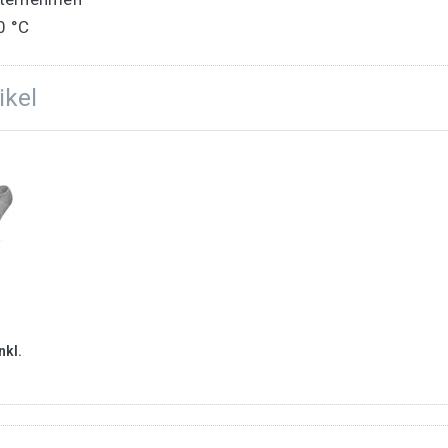
0 °C
ikel
nkl.