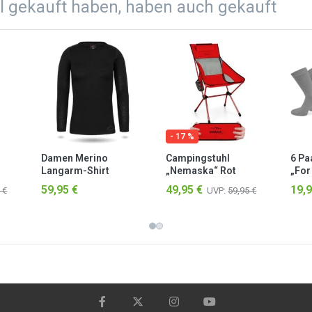
el gekauft haben, haben auch gekauft
- 17 %
Damen Merino
Campingstuhl
6 Pa
Langarm-Shirt
„Nemaska“ Rot
„For
„Mandurah“ Schwarz
ohn
59,95 €
49,95 €
19,9
 €
UVP:
59,95 €
sort