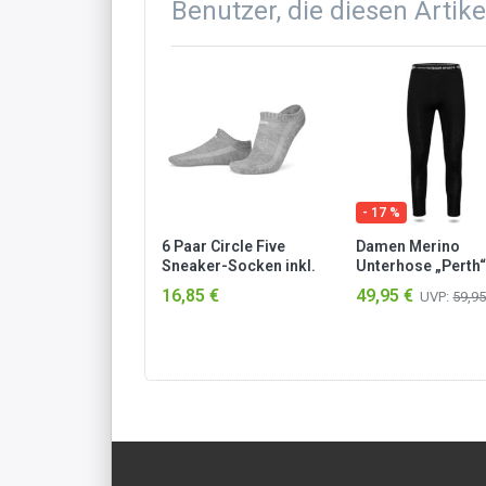
Benutzer, die diesen Artik
- 17 %
enponcho
6 Paar Circle Five
Damen Merino
rrapunji“
Sneaker-Socken inkl.
Unterhose „Perth“
n/Petrol
Silikongrip Grau
Schwarz
95 €
16,85 €
49,95 €
UVP:
59,95