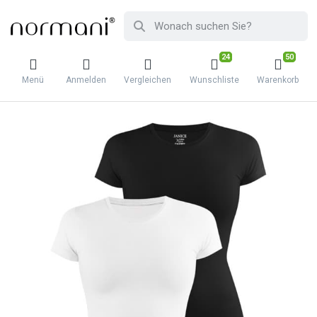
24
50
Menü
Anmelden
Vergleichen
Wunschliste
Warenkorb