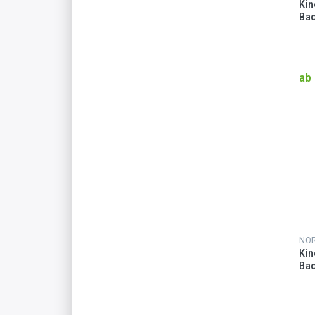
Kin
Ba
Pet
ab 
NO
Kin
Bad
„C