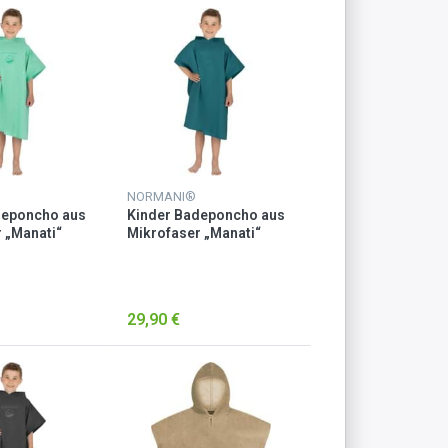
NORMANI®
deponcho aus
Kinder Badeponcho aus
 „Manati“
Mikrofaser „Manati“
Petrol
29,90 €