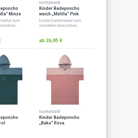
NORMANI®
deponcho
Kinder Badeponcho
illa“ Minze
weich „Melilla“ Pink
mantel zum
kinder-bademantel zum
erziehen,
schnellen überziehen,
eponcho für
weicher badeponcho für
saugfähigem
kinder aus saugfähigem
€
ab 26,95 €
scheliger
material, kuscheliger
antel mit
kinderbademantel mit
ärmeln und b...
kapuze, mit ärmeln und b...
NORMANI®
deponcho
Kinder Badeponcho
rol
„Baku“ Rosa