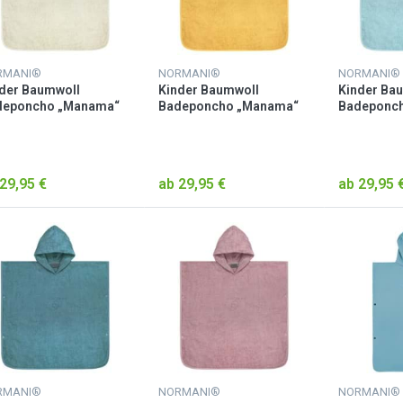
RMANI®
NORMANI®
NORMANI®
der Baumwoll
Kinder Baumwoll
Kinder Ba
deponcho „Manama“
Badeponcho „Manama“
Badeponc
ge
Gelb
Hellblau
29,95 €
ab 29,95 €
ab 29,95 
RMANI®
NORMANI®
NORMANI®