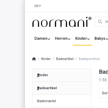
DE
Damen
Herren
Kinder
Babys
Kinder
Badeartikel
Badeponchos
Ba
Kinder
1-55
Badeartikel
Sor
Bademäntel