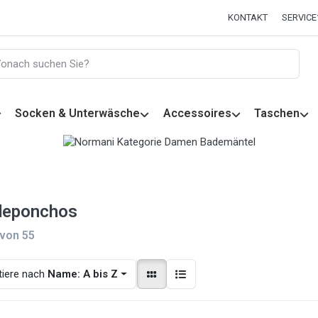
KONTAKT
SERVICE
Socken & Unterwäsche
Accessoires
Taschen
deponchos
von
55
tiere nach
Name: A bis Z