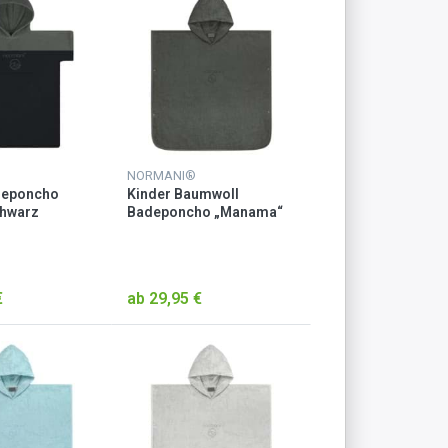
NORMANI®
deponcho
Kinder Baumwoll
chwarz
Badeponcho „Manama“
Anthrazit
€
ab 29,95 €