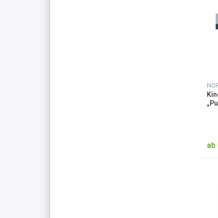
NO
Ki
„Pu
ab 