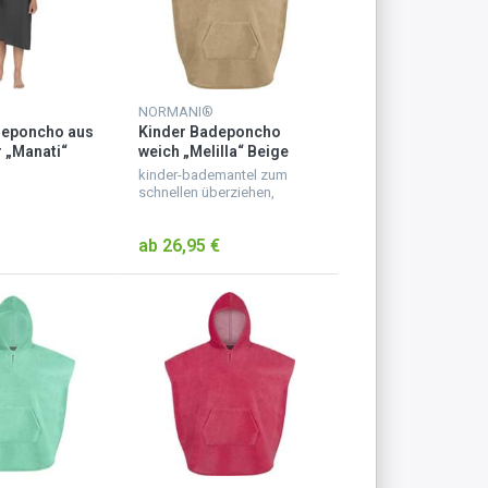
NORMANI®
deponcho aus
Kinder Badeponcho
 „Manati“
weich „Melilla“ Beige
kinder-bademantel zum
schnellen überziehen,
weicher badeponcho für
kinder aus saugfähigem
ab 26,95 €
material, kuscheliger
kinderbademantel mit
kapuze, mit ärmeln und b...