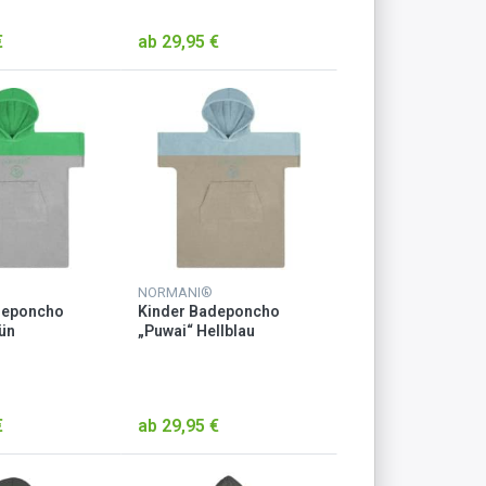
€
ab 29,95 €
NORMANI®
deponcho
Kinder Badeponcho
ün
„Puwai“ Hellblau
€
ab 29,95 €