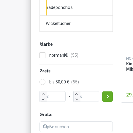
Badeponchos
Wickeltücher
Marke
normani®
NO
Kin
Mik
Preis
bis 50,00 €
29,
-
Größe