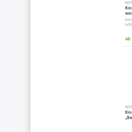
NO
Ki
wei
kin
sch
wei
kin
ab 
mate
kin
kapu
NO
Ki
„Ba