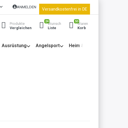
ANMELDEN
Versandkostenfrei in DE
24
50
Produkte
Wunsch
Waren
Vergleichen
Liste
Korb
Ausrüstung
Angelsport
Heim & Garten