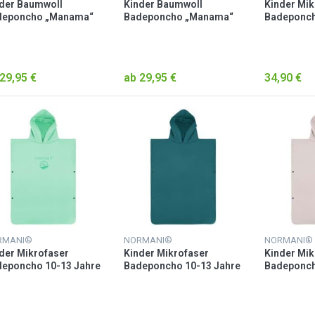
der Baumwoll
Kinder Baumwoll
Kinder Mik
deponcho „Manama“
Badeponcho „Manama“
Badeponch
rol
Rosa
„Camuy“ B
29,95 €
ab 29,95 €
34,90 €
RMANI®
NORMANI®
NORMANI®
der Mikrofaser
Kinder Mikrofaser
Kinder Mik
eponcho 10-13 Jahre
Badeponcho 10-13 Jahre
Badeponch
amuy“ Minze
„Camuy“ Petrol
„Camuy“ R