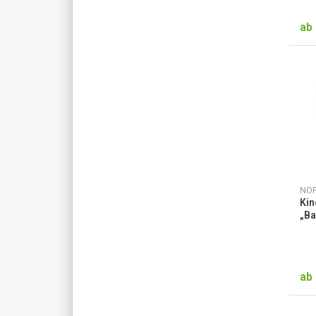
ab 
NO
Ki
„Ba
ab 