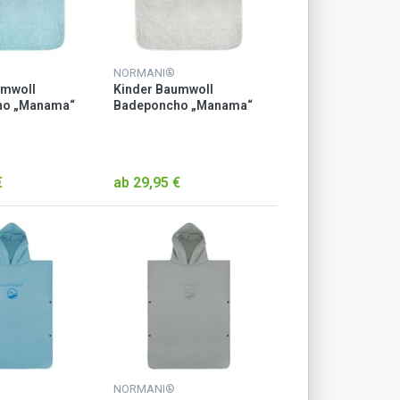
NORMANI®
umwoll
Kinder Baumwoll
ho „Manama“
Badeponcho „Manama“
Hellgrau
€
ab 29,95 €
NORMANI®