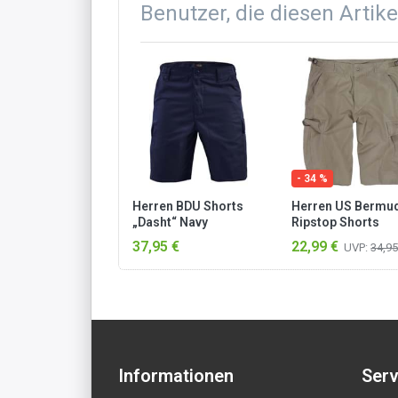
Benutzer, die diesen Artik
- 34 %
Herren BDU Shorts
Herren US Bermu
„Dasht“ Navy
Ripstop Shorts
„Azizia“ Khaki
37,95 €
22,99 €
UVP:
34,95
Informationen
Serv