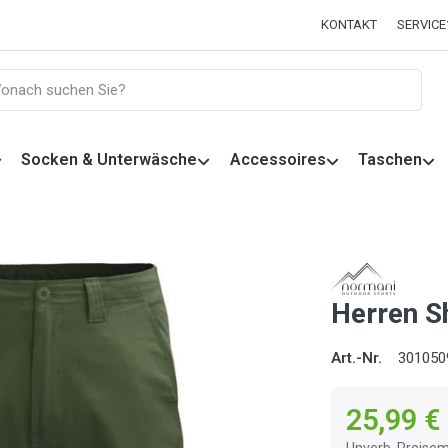
KONTAKT
SERVICE
Socken & Unterwäsche
Accessoires
Taschen
Herren Sh
Art.-Nr.
301050
25,99 €
Unverb. Preisem