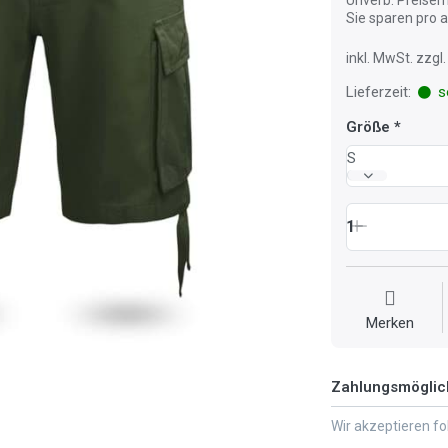
Sie sparen pro
inkl. MwSt. zzg
Lieferzeit:
so
Größe
S
1
Merken
Zahlungsmöglic
Wir akzeptieren f