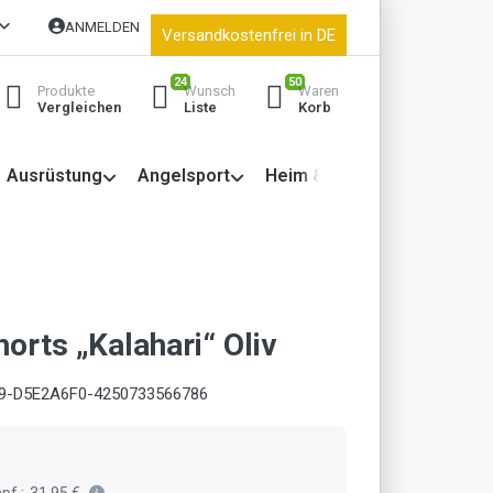
ANMELDEN
Versandkostenfrei in DE
24
50
Produkte
Wunsch
Waren
Vergleichen
Liste
Korb
Ausrüstung
Angelsport
Heim & Garten
orts „Kalahari“ Oliv
9-D5E2A6F0-4250733566786
pf.:
31,95 €