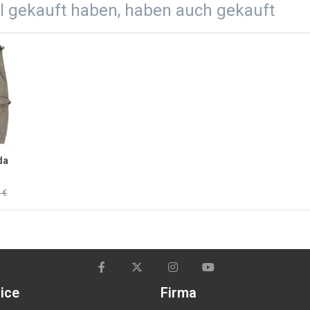
el gekauft haben, haben auch gekauft
da
 €
ice
Firma