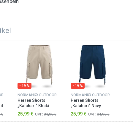
osenbein
ikel
- 19 %
- 19 %
NORMANI® OUTDOOR SPORTS
NORMANI® OUTDOOR SPORTS
NORMANI® OUTDOOR SPORTS
Herren Shorts
Herren Shorts
it
„Kalahari“ Khaki
„Kalahari“ Navy
25,99 €
25,99 €
 €
UVP:
31,95 €
UVP:
31,95 €