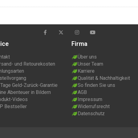
ice
Firma
ntakt
Über uns
rsand- und Retourekosten
Unser Team
hlungsarten
Karriere
stellvorgang
Qualität & Nachhaltigkeit
 Tage Geld-Zurück-Garantie
So finden Sie uns
ne Abenteuer in Bildern
AGB
odukt-Videos
Impressum
P Bestseller
Widerrufsrecht
Datenschutz