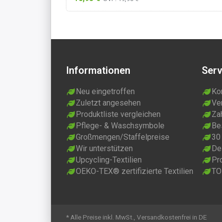
Informationen
Serv
Neu eingetroffen
Ko
Zuletzt angesehen
Ve
Produktliste vergleichen
Za
Pflege- & Waschsymbole
Be
Großmengen/Staffelpreise
30
Wir unterstützen
Dei
Upcycling-Textilien
Pr
OEKO-TEX® zertifizierte Textilien
TO
* Alle Preise inkl. MwSt., Versandkostenfrei in DE