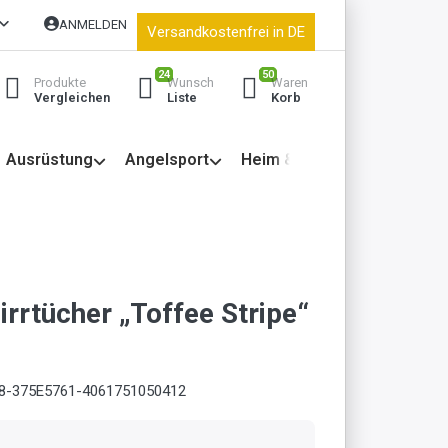
ANMELDEN
Versandkostenfrei in DE
24
50
Produkte
Wunsch
Waren
Vergleichen
Liste
Korb
Ausrüstung
Angelsport
Heim & Garten
rrtücher „Toffee Stripe“
8-375E5761-4061751050412