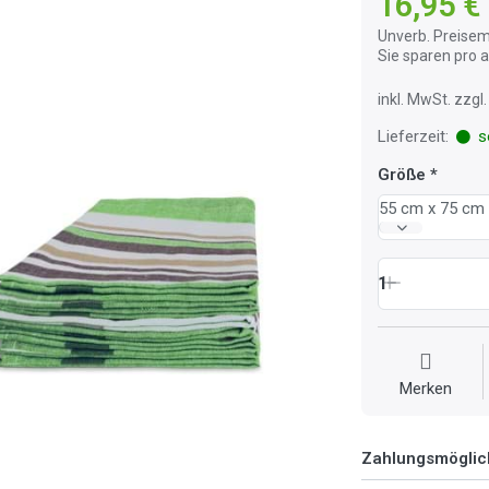
16,95 €
Unverb. Preisem
Sie sparen pro
inkl. MwSt. zzg
Lieferzeit:
so
Größe
55 cm x 75 cm
1
Merken
Zahlungsmöglic