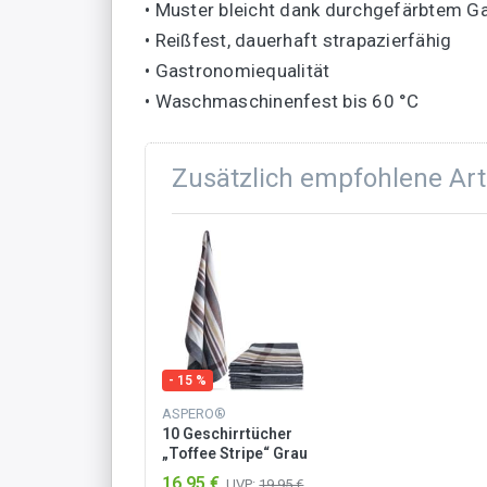
• Muster bleicht dank durchgefärbtem Ga
• Reißfest, dauerhaft strapazierfähig
• Gastronomiequalität
• Waschmaschinenfest bis 60 °C
Zusätzlich empfohlene Art
- 15 %
ASPERO®
10 Geschirrtücher
„Toffee Stripe“ Grau
16,95 €
UVP:
19,95 €