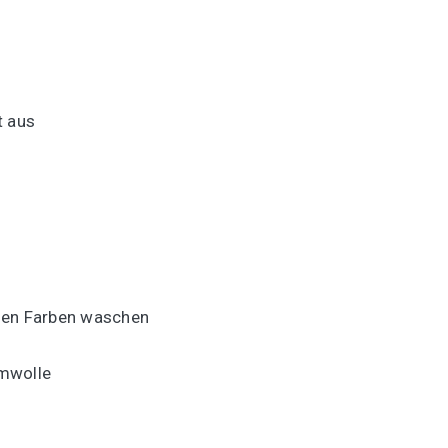
t aus
hen Farben waschen
mwolle