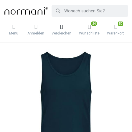
24
50
Menü
Anmelden
Vergleichen
Wunschliste
Warenkorb